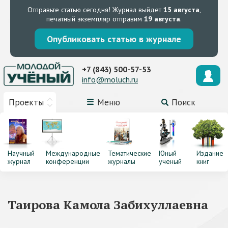
Отправьте статью сегодня!
Журнал выйдет
15 августа
,
печатный экземпляр отправим
19 августа
.
Опубликовать статью в журнале
+7 (843) 500-57-53
info@moluch.ru
Проекты
Меню
Поиск
Научный
Международные
Тематические
Юный
Издание
журнал
конференции
журналы
ученый
книг
Таирова Камола Забихуллаевна