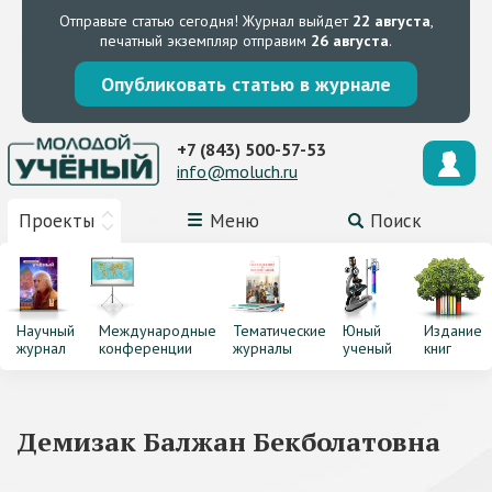
Отправьте статью сегодня!
Журнал выйдет
22 августа
,
печатный экземпляр отправим
26 августа
.
Опубликовать статью в журнале
+7 (843) 500-57-53
info@moluch.ru
Проекты
Меню
Поиск
Научный
Международные
Тематические
Юный
Издание
журнал
конференции
журналы
ученый
книг
Демизак Балжан Бекболатовна