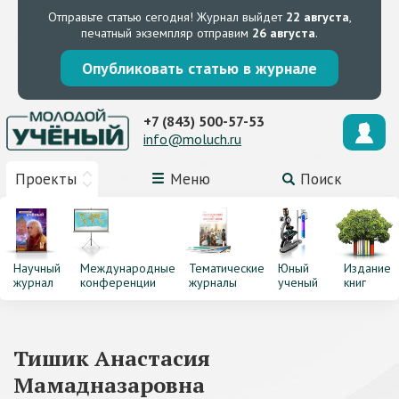
Отправьте статью сегодня!
Журнал выйдет
22 августа
,
печатный экземпляр отправим
26 августа
.
Опубликовать статью в журнале
+7 (843) 500-57-53
info@moluch.ru
Проекты
Меню
Поиск
Научный
Международные
Тематические
Юный
Издание
журнал
конференции
журналы
ученый
книг
Тишик Анастасия
Мамадназаровна