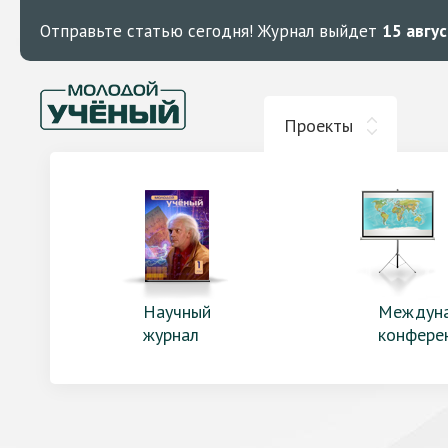
Отправьте статью сегодня!
Журнал выйдет
15 авгу
Проекты
Научный
Междун
журнал
конфере