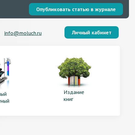
Опубликовать статью в журнале
Личный кабинет
info@moluch.ru
Издание
ый
книг
еный