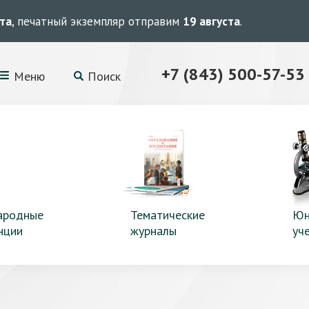
ста
, печатный экземпляр отправим
19 августа
.
+7 (843) 500-57-53
Меню
Поиск
ародные
Тематические
Юн
нции
журналы
уч