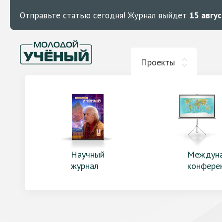
Отправьте статью сегодня!
Журнал выйдет
15 авгу
Проекты
Научный
Междун
журнал
конфере