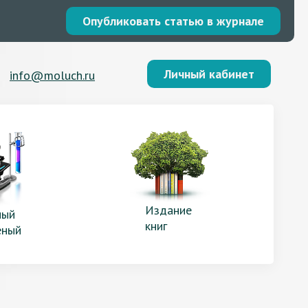
Опубликовать статью в журнале
Личный кабинет
info@moluch.ru
Издание
ый
книг
еный