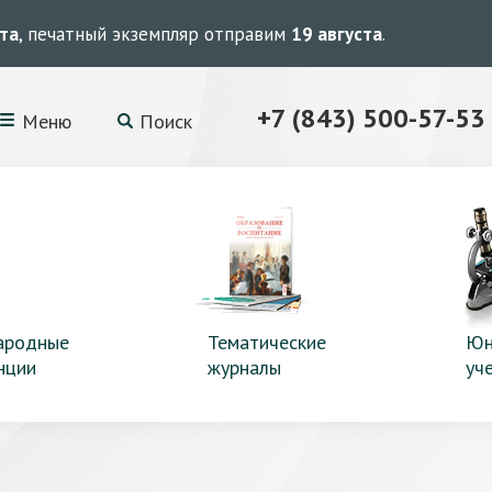
ста
, печатный экземпляр отправим
19 августа
.
+7 (843) 500-57-53
Меню
Поиск
ародные
Тематические
Юн
нции
журналы
уч