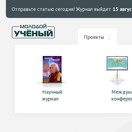
Отправьте статью сегодня!
Журнал выйдет
15 авгу
Проекты
Научный
Междун
журнал
конфере