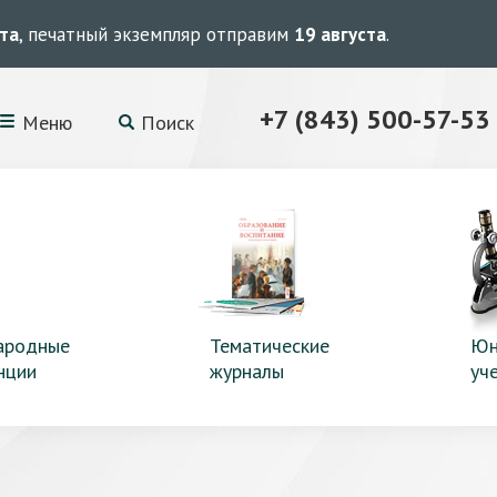
ста
, печатный экземпляр отправим
19 августа
.
+7 (843) 500-57-53
Меню
Поиск
ародные
Тематические
Юн
нции
журналы
уч