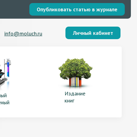
Опубликовать статью в журнале
Личный кабинет
info@moluch.ru
Издание
ый
книг
еный