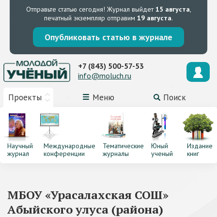
Отправьте статью сегодня!
Журнал выйдет
15 августа
,
печатный экземпляр отправим
19 августа
.
Опубликовать статью в журнале
+7 (843) 500-57-53
info@moluch.ru
Проекты
Меню
Поиск
Научный
Международные
Тематические
Юный
Издание
журнал
конференции
журналы
ученый
книг
МБОУ «Урасалахская СОШ»
Абыйского улуса (района)