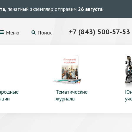
ста
, печатный экземпляр отправим
26 августа
.
+7 (843) 500-57-53
Меню
Поиск
ародные
Тематические
Юн
нции
журналы
уч