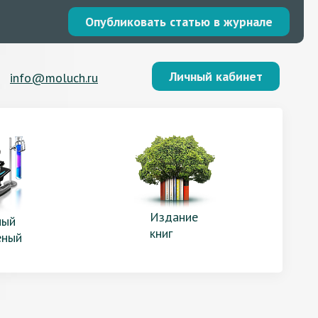
Опубликовать статью в журнале
Личный кабинет
info@moluch.ru
Издание
ый
книг
еный