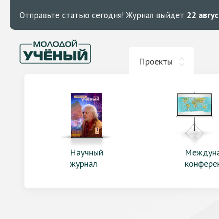
Отправьте статью сегодня!
Журнал выйдет
22 авгу
Проекты
Научный
Междун
журнал
конфере