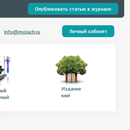
Опубликовать статью в журнале
Личный кабинет
info@moluch.ru
Издание
ый
книг
еный