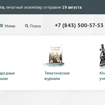
ста
, печатный экземпляр отправим
19 августа
.
+7 (843) 500-57-53
Меню
Поиск
ародные
Тематические
Юн
нции
журналы
уч