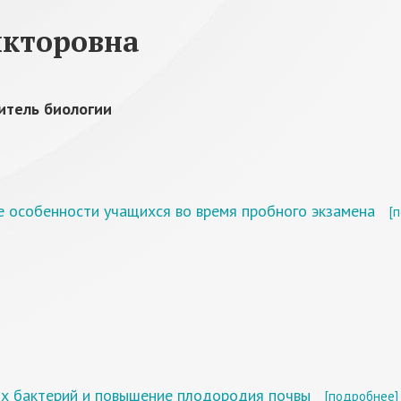
икторовна
итель биологии
е особенности учащихся во время пробного экзамена
[
их бактерий и повышение плодородия почвы
[подробнее]