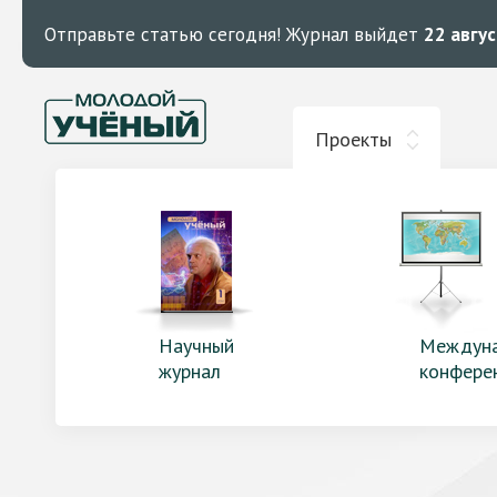
Отправьте статью сегодня!
Журнал выйдет
22 авгу
Проекты
Научный
Междун
журнал
конфере