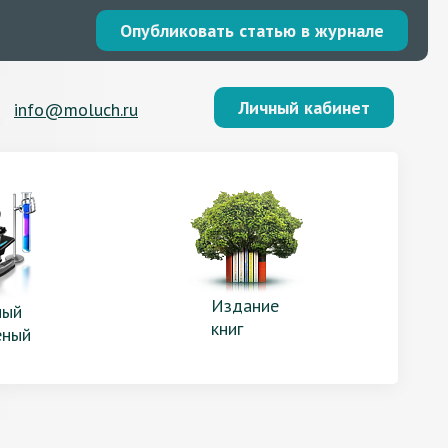
Опубликовать статью в журнале
Личный кабинет
info@moluch.ru
Издание
ый
книг
еный