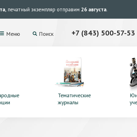
ста
, печатный экземпляр отправим
26 августа
.
+7 (843) 500-57-53
Меню
Поиск
ародные
Тематические
Юн
нции
журналы
уч