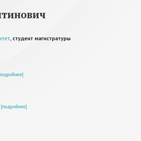
нтинович
итет
,
студент магистратуры
подробнее]
[подробнее]