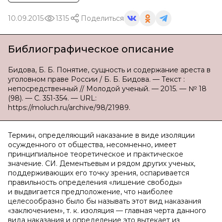
10.09.2015
1315
Поделиться
Библиографическое описание
Бидова, Б. Б. Понятие, сущность и содержание ареста в
уголовном праве России / Б. Б. Бидова. — Текст :
непосредственный // Молодой ученый. — 2015. — № 18
(98). — С. 351-354. — URL:
https://moluch.ru/archive/98/21989.
Термин, определяющий наказание в виде изоляции
осужденного от общества, несомненно, имеет
принципиальное теоретическое и практическое
значение. СИ. Дементьевым и рядом других ученых,
поддерживающих его точку зрения, оспаривается
правильность определения «лишение свободы»
и выдвигается предположение, что наиболее
целесообразно было бы называть этот вид наказания
«заключением», т. к. изоляция — главная черта данного
вида наказания и определение это вытекает из