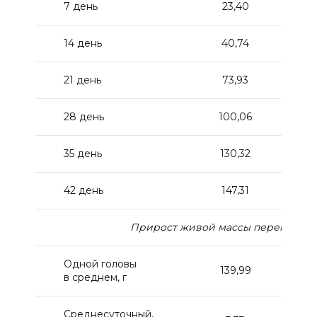
7 день
23,40
14 день
40,74
21 день
73,93
28 день
100,06
35 день
130,32
42 день
147,31
Прирост живой массы перепелов 
Одной головы
139,99
в среднем, г
Среднесуточный,