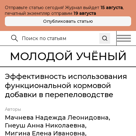
Отправьте статью сегодня! Журнал выйдет
15 августа
,
печатный экземпляр отправим
19 августа
Опубликовать статью
МОЛОДОЙ УЧЁНЫЙ
Эффективность использования
функциональной кормовой
добавки в перепеловодстве
Авторы
Мачнева Надежда Леонидовна
,
Гнеуш Анна Николаевна
,
Мигина Елена Ивановна
,