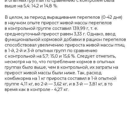
й опытных группах по сравнению с контролем была
выше на 5,4; 14,2 и 14,8 %.
В целом, зa период выращивания перепелов (0-42 дня)
в научном опыте прирост живой массы перепелов
в контрольной группе составил 139,99 г, т. е.
среднесуточный прирост равен 3,33 г. Однако, ввод
функциональной кормовой добавки в рацион перепелов
способствовал увеличению прироста живой массы птиц
в 1-й, 2-й и 3-й опытных групп по сравнению
с контрольной на 5,7; 15,0 и 15,6 %. Следует отметить,
несмотря на то, что потребление кормов в опытных
группах было выше, чем в контрольной, их затраты на
прирост живой массы были ниже. Так, расход
комбикорма на 1 кг прироста составил в 1-й опытной
группе 4,11 кг, во 2-й — 3,62 кг, и в 3-й — 3,81 кг, в то
время как в контроле - 4,27 кг.