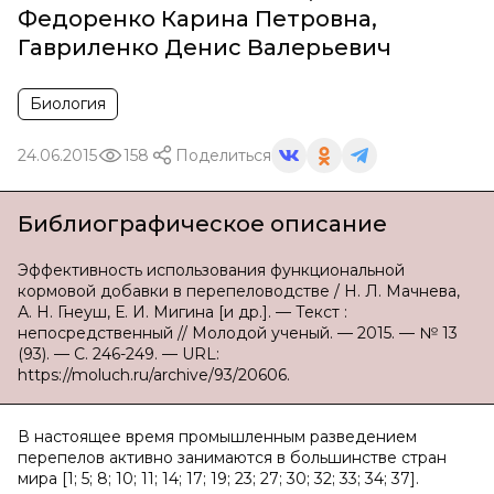
Федоренко Карина Петровна
,
Гавриленко Денис Валерьевич
Биология
24.06.2015
158
Поделиться
Библиографическое описание
Эффективность использования функциональной
кормовой добавки в перепеловодстве / Н. Л. Мачнева,
А. Н. Гнеуш, Е. И. Мигина [и др.]. — Текст :
непосредственный // Молодой ученый. — 2015. — № 13
(93). — С. 246-249. — URL:
https://moluch.ru/archive/93/20606.
В настоящее время промышленным разведением
перепелов активно занимаются в большинстве стран
мира [1; 5; 8; 10; 11; 14; 17; 19; 23; 27; 30; 32; 33; 34; 37].