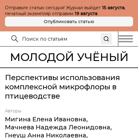
Отправьте статью сегодня! Журнал выйдет
15 августа
,
печатный экземпляр отправим
19 августа
Опубликовать статью
МОЛОДОЙ УЧЁНЫЙ
Перспективы использования
комплексной микрофлоры в
птицеводстве
Авторы
Мигина Елена Ивановна
,
Мачнева Надежда Леонидовна
,
Гнеуш Анна Николаевна
,