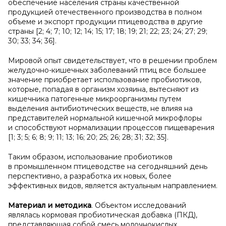
обеспечение населения страны качественной
продукцией отечественного производства в полном
объеме и экспорт продукции птицеводства в другие
страны [2; 4; 7; 10; 12; 14; 15; 17; 18; 19; 21; 22; 23; 24; 27; 29;
30; 33; 34; 36].
Мировой опыт свидетельствует, что в решении проблем
желудочно-кишечных заболеваний птиц все большее
значение приобретает использование пробиотиков,
которые, попадая в организм хозяина, вытесняют из
кишечника патогенные микроорганизмы путем
выделения антибиотических веществ, не влияя на
представителей нормальной кишечной микрофлоры
и способствуют нормализации процессов пищеварения
[1; 3; 5; 6; 8; 9; 11; 13; 16; 20; 25; 26; 28; 31; 32; 35].
Таким образом, использование пробиотиков
в промышленном птицеводстве на сегодняшний день
перспективно, а разработка их новых, более
эффективных видов, является актуальным направлением.
Материал и методика
. Объектом исследований
являлась кормовая пробиотическая добавка (ПКД),
представляющая собой смесь молочнокислых