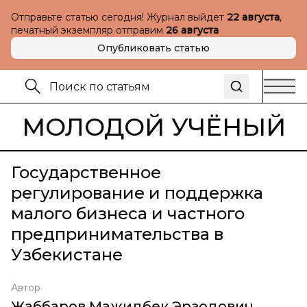
Отправьте статью сегодня! Журнал выйдет
22 августа
,
печатный экземпляр отправим
26 августа
Опубликовать статью
МОЛОДОЙ УЧЁНЫЙ
Государственное
регулирование и поддержка
малого бизнеса и частного
предпринимательства в
Узбекистане
Автор
Жаббаров Мажидбек Эрзодович