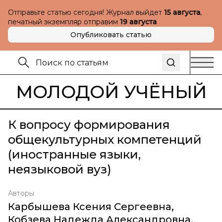
Отправьте статью сегодня! Журнал выйдет
15 августа
,
печатный экземпляр отправим
19 августа
Опубликовать статью
МОЛОДОЙ УЧЁНЫЙ
К вопросу формирования
общекультурных компетенций
(иностранные языки,
неязыковой вуз)
Авторы
Карбышева Ксения Сергеевна
,
Кобзева Надежда Александровна
,