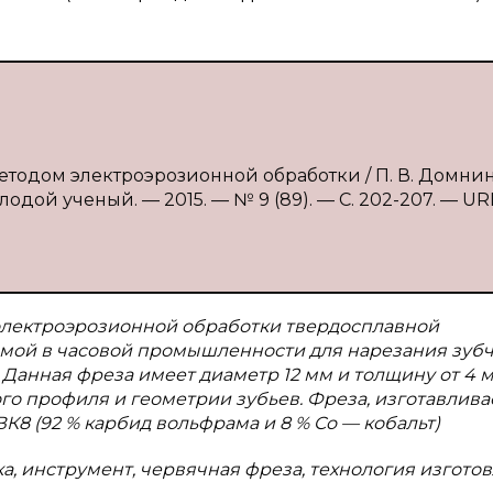
тодом электроэрозионной обработки / П. В. Домнин, 
одой ученый. — 2015. — № 9 (89). — С. 202-207. — UR
электроэрозионной обработки твердосплавной
мой в часовой промышленности для нарезания зуб
Данная фреза имеет диаметр 12 мм и толщину от 4 м
го профиля и геометрии зубьев. Фреза, изготавлива
К8 (92 % карбид вольфрама и 8 % Co — кобальт)
а, инструмент, червячная фреза, технология изгото