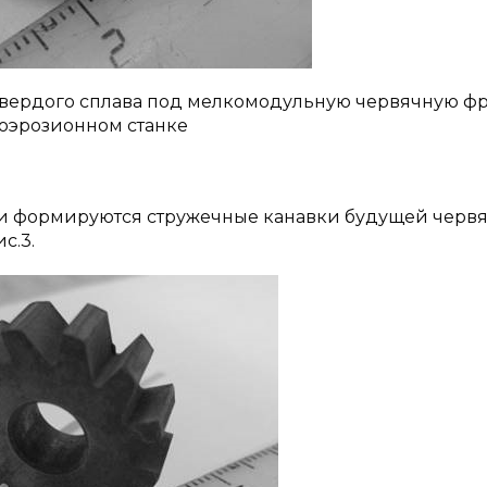
о твердого сплава под мелкомодульную червячную фр
оэрозионном станке
и формируются стружечные канавки будущей черв
с.3.