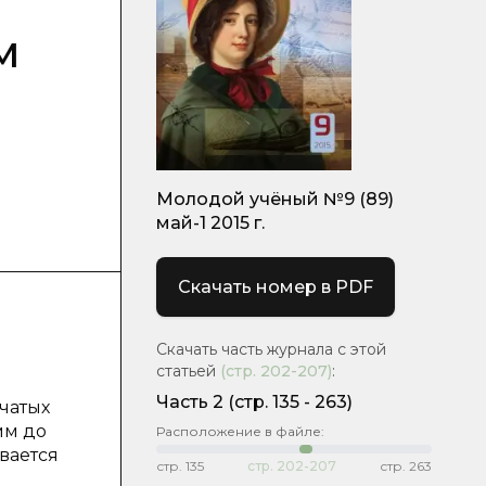
м
Молодой учёный №9 (89)
май-1 2015 г.
Скачать номер в PDF
Скачать часть журнала с этой
статьей
(стр.
202-207
)
:
Часть 2
(cтр. 135 - 263)
чатых
мм до
Расположение в файле:
вается
стр.
135
стр.
202-207
стр.
263