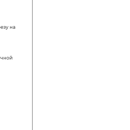
езу на
ячной