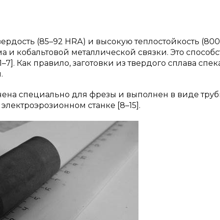
ердость (85–92 HRА) и высокую теплостойкость (80
ма и кобальтовой металлической связки. Это способс
7]. Как правило, заготовки из твердого сплава спек
.
чена специально для фрезы и выполнен в виде труб
а электроэрозионном станке [8–15].