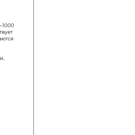
0–1000
твует
аются
ы,