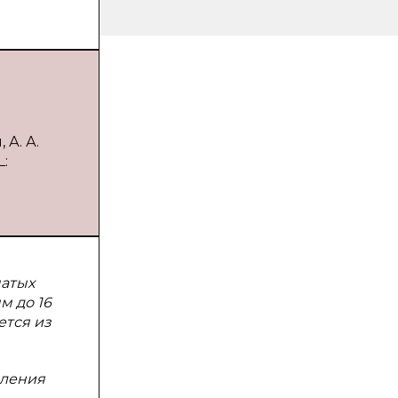
А. А.
L:
чатых
м до 16
ется из
вления