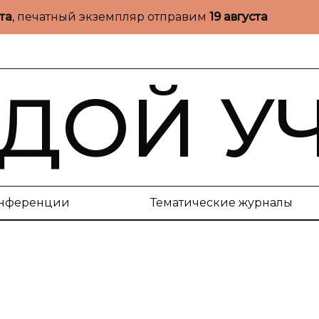
ста
, печатный экземпляр отправим
19 августа
ДОЙ У
нференции
Тематические журналы