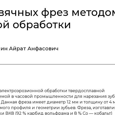
вячных фрез методо
ой обработки
лин Айрат Анфасович
 электроэрозионной обработки твердосплавной
мой в часовой промышленности для нарезания зуб
 Данная фреза имеет диаметр 12 мм и толщину от 4 
емого профиля и геометрии зубьев. Фреза, изготавли
ки ВК8 (92 % карбид вольфрама и 8 % Co — кобальт)