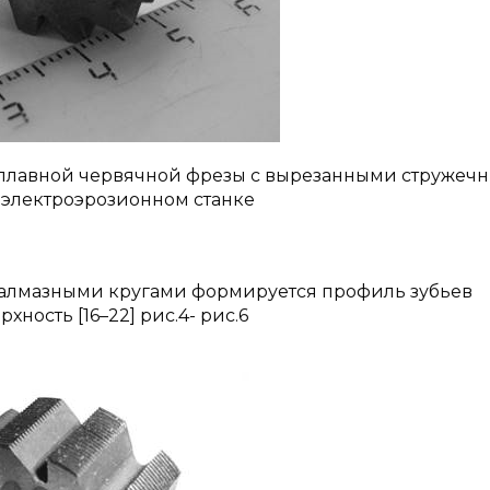
осплавной червячной фрезы с вырезанными стружеч
 электроэрозионном станке
 алмазными кругами формируется профиль зубьев
ность [16–22] рис.4- рис.6