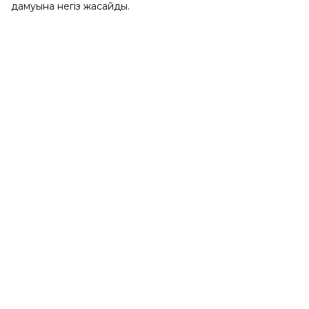
дамуына негіз жасайды.