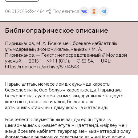
06.01.2015
4464
Поделиться
Библиографическое описание
Пиримжанов, М. А. Бәсеке мен бәсекеге қабілеттілік
ұғымдарының экономикалық маңызы / М. А.
Пиримжанов. — Текст : непосредственный // Молодой
ученый. — 2015. — № 1.1 (81.1). — С. 53-54. — URL:
https://moluch.ru/archive/81/14843.
Нарық, ұлттың немесе әлемдік ауқымда қарасты
бәсекелестіктің бар болуын қарастырады. Нарықтағы
бәсекелестік тауар мен қызмет өндірушіні жетілдіруге
және өзінің перспективалық бәсекелестік
артықшылықтарының даму жолына жетелейді.
Бәсекелестік әлеуметтік және заңды еркін тұлғаны
шығармашылық қызмет етуге міндеттейді. Әзірлеу мен
жаңа бәсекеге қабілетті тауарлар мен қызметтерді әзірлеу
формасында экономика саласында өзін-өзі іске асыру