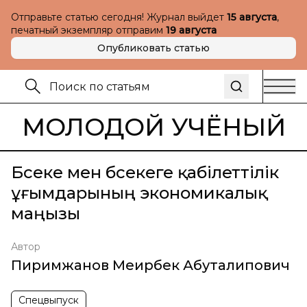
Отправьте статью сегодня! Журнал выйдет
15 августа
,
печатный экземпляр отправим
19 августа
Опубликовать статью
МОЛОДОЙ УЧЁНЫЙ
Бәсеке мен бәсекеге қабілеттілік
ұғымдарының экономикалық
маңызы
Автор
Пиримжанов Меирбек Абуталипович
Спецвыпуск