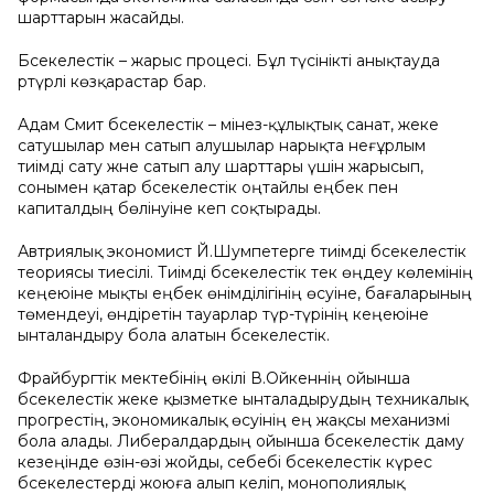
шарттарын жасайды.
Бәсекелестік – жарыс процесі. Бұл түсінікті анықтауда
әртүрлі көзқарастар бар.
Адам Смит бәсекелестік – мінез-құлықтық санат, жеке
сатушылар мен сатып алушылар нарықта неғұрлым
тиімді сату және сатып алу шарттары үшін жарысып,
сонымен қатар бәсекелестік оңтайлы еңбек пен
капиталдың бөлінуіне әкеп соқтырады.
Автриялық экономист Й.Шумпетерге тиімді бәсекелестік
теориясы тиесілі. Тиімді бәсекелестік тек өңдеу көлемінің
кеңеюіне мықты еңбек өнімділігінің өсуіне, бағаларының
төмендеуі, өндіретін тауарлар түр-түрінің кеңеюіне
ынталандыру бола алатын бәсекелестік.
Фрайбургтік мектебінің өкілі В.Ойкеннің ойынша
бәсекелестік жеке қызметке ынталадырудың техникалық
прогрестің, экономикалық өсуінің ең жақсы механизмі
бола алады. Либералдардың ойынша бәсекелестік даму
кезеңінде өзін-өзі жойды, себебі бәсекелестік күрес
бәсекелестерді жоюға алып келіп, монополиялық