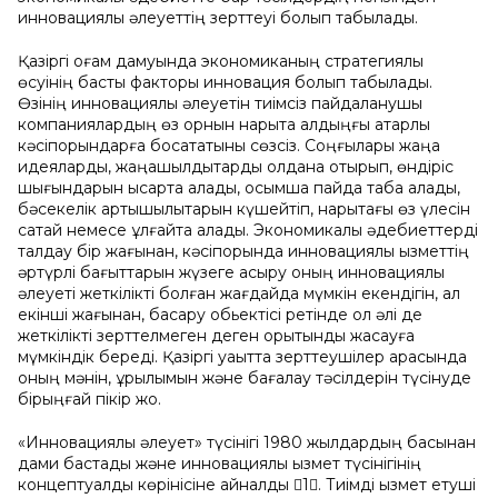
инновациялық әлеуеттің зерттеуі болып табылады.
Қазіргі қоғам дамуында экономиканың стратегиялық
өсуінің басты факторы инновация болып табылады.
Өзінің инновациялық әлеуетін тиімсіз пайдаланушы
компаниялардың өз орнын нарықта алдыңғы қатарлы
кәсіпорындарға босататыны сөзсіз. Соңғылары жаңа
идеяларды, жаңашылдықтарды қолдана отырып, өндіріс
шығындарын қысқарта алады, қосымша пайда таба алады,
бәсекелік артықшылықтарын күшейтіп, нарықтағы өз үлесін
сақтай немесе ұлғайта алады. Экономикалық әдебиеттерді
талдау бір жағынан, кәсіпорында инновациялық қызметтің
әртүрлі бағыттарын жүзеге асыру оның инновациялық
әлеуеті жеткілікті болған жағдайда мүмкін екендігін, ал
екінші жағынан, басқару обьектісі ретінде ол әлі де
жеткілікті зерттелмеген деген қорытынды жасауға
мүмкіндік береді. Қазіргі уақытта зерттеушілер арасында
оның мәнін, құрылымын және бағалау тәсілдерін түсінуде
бірыңғай пікір жоқ.
«Инновациялық әлеует» түсінігі 1980 жылдардың басынан
дами бастады және инновациялық қызмет түсінігінің
концептуалды көрінісіне айналды 1. Тиімді қызмет етуші