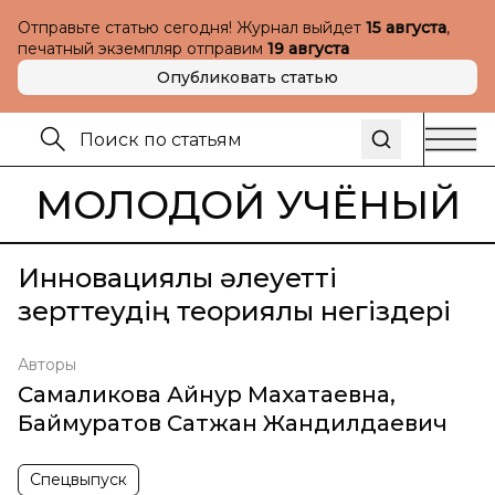
Отправьте статью сегодня! Журнал выйдет
15 августа
,
печатный экземпляр отправим
19 августа
Опубликовать статью
МОЛОДОЙ УЧЁНЫЙ
Инновациялық әлеуетті
зерттеудің теориялық негіздері
Авторы
Самаликова Айнур Махатаевна
,
Баймуратов Сатжан Жандилдаевич
Спецвыпуск