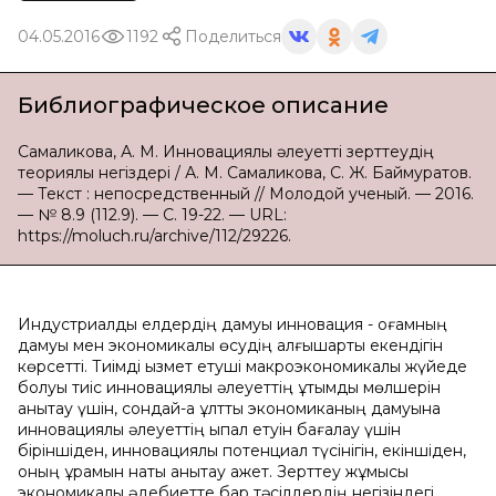
04.05.2016
1192
Поделиться
Библиографическое описание
Самаликова, А. М. Инновациялық әлеуетті зерттеудің
теориялық негіздері / А. М. Самаликова, С. Ж. Баймуратов.
— Текст : непосредственный // Молодой ученый. — 2016.
— № 8.9 (112.9). — С. 19-22. — URL:
https://moluch.ru/archive/112/29226.
Индустриалды елдердің дамуы инновация - қоғамның
дамуы мен экономикалық өсудің алғышарты екендігін
көрсетті. Тиімді қызмет етуші макроэкономикалық жүйеде
болуы тиіс инновациялық әлеуеттің ұтымды мөлшерін
анықтау үшін, сондай-ақ ұлттық экономиканың дамуына
инновациялық әлеуеттің ықпал етуін бағалау үшін
біріншіден, инновациялық потенциал түсінігін, екіншіден,
оның құрамын нақты анықтау қажет. Зерттеу жұмысы
экономикалық әдебиетте бар тәсілдердің негізіндегі