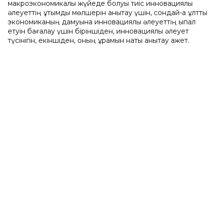
макроэкономикалық жүйеде болуы тиіс инновациялық
әлеуеттің ұтымды мөлшерін анықтау үшін, сондай-ақ ұлттық
экономиканың дамуына инновациялық әлеуеттің ықпал
етуін бағалау үшін біріншіден, инновациялық әлеует
түсінігін, екіншіден, оның құрамын нақты анықтау қажет.