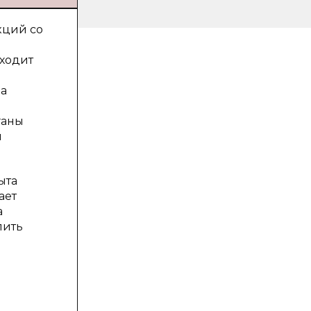
кций со
сходит
на
ганы
й
ыта
ает
а
лить