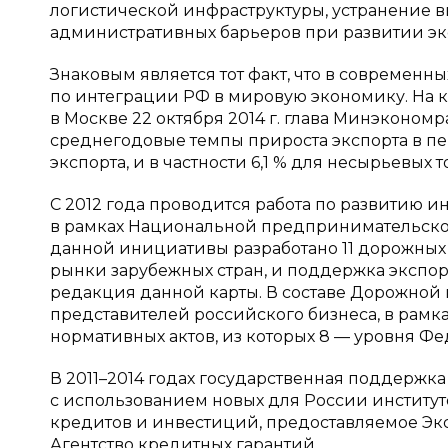
логистической инфраструктуры, устранение в
административных барьеров при развитии эк
Знаковым является тот факт, что в современн
по интеграции РФ в мировую экономику. На 
в Москве 22 октября 2014 г. глава Минэконом
среднегодовые темпы прироста экспорта в пе
экспорта, и в частности 6,1 % для несырьевых то
С 2012 года проводится работа по развитию 
в рамках Национальной предпринимательско
данной инициативы разработано 11 дорожных 
рынки зарубежных стран, и поддержка экспор
редакция данной карты. В составе Дорожной
представителей российского бизнеса, в рамках
нормативных актов, из которых 8 — уровня Фед
В 2011–2014 годах государственная поддержк
с использованием новых для России институт
кредитов и инвестиций, предоставляемое Экс
Агентство кредитных гарантий.