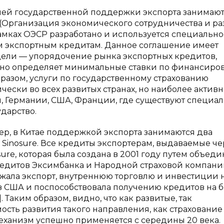
ей государственной поддержки экспорта занимаю
(Организация экономического сотрудничества и ра
рамках ОЭСР разработано и используется специально
экспортным кредитам. Данное соглашение имеет
цели — упорядочение рынка экспортных кредитов,
 оно определяет минимальные ставки по финансир
разом, у
слуги по государственному страхованию
ески во всех развитых странах, но наиболее актив
 Германии, США, Франции, где существуют специа
ударство.
мер, в Китае поддержкой экспорта занимаются два
 Sinosure. Все кредиты экспортерам, выдаваемые че
sure, которая была создана в 2001 году путем объед
редитов Эксимбанка и Народной страховой компан
ржала экспорт, внутреннюю торговлю и инвестиции 
 США и поспособствовала получению кредитов на 
. Таким образом, видно, что как развитые, так
сть развития такого направления, как страхование
механизм успешно применяется с середины 20 века.