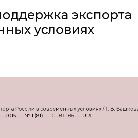
поддержка экспорта
нных условиях
порта России в современных условиях / Т. В. Башков
015. — № 1 (81). — С. 181-186. — URL: