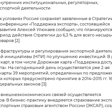
нутренних институциональных, регуляторных,
спортной деятельности.
ых условиях Россия сохраняет заявленные в Стратег
конференции «Поддержка экспорта», состоявшейся
развития Алексей Улюкаев сообщил, что планируютс
риод действия Стратегии до 6,3 % для всего несырь
варов [2].
инфраструктуры и регулирования экспортной деятел
й инициативы (НПИ) по улучшению инвестиций. В 
карт, в том числе Дорожная карта «Поддержка досту
та». На сегодняшний день осуществляется уже 2-ая
 карты 39 мероприятий, определенных по предлож
 которых предусмотрено принятие в 2014–2015 гг. 1
еральных законов [3].
а внешнеэкономических связей осуществляется
ов. В бизнес-практику внедряется страхование эксп
портным страховым агентством России (ЭКСАР), со