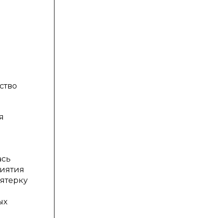
ство
я
ась
риятия
ятерку
ых