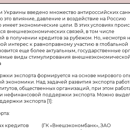
рии Украины введено множество антироссийских сан
о это влияние, давление и воздействие на Россию
 имеет экономические цели. В этих условиях прои
я внешнеэкономических связей, в том числе
й в получении кредитов за рубежом. Но, несмотря 
вой интерес к равноправному участию в глобальной
новится еще более актуальным, государственные ор
прямые виды стимулирования внешнеэкономическо
а
ржки экспорта формируется на основе мирового оп
й экономики. Над задачей развития экспорта работ
итутов, общественных организаций, при этом работ
к и нефинансовой поддержки экспорта. Можно выде
держки экспорта [1]:
та:
 кредитов (ГК «Внешэкономбанк», ЗАО