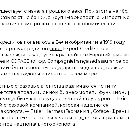
уществует с начала прошлого века. При этом в наиб
азывают не банки, а крупные экспортно-импортны
и политические риски во внешнеэкономической
кредитов появилось в Великобритании в 1919 году
спортных кредитов (
англ.
Export Credits Guarantee
ают зарождаться другие крупнейшие Европейские аг
es и COFACE (от
фр.
Compagniefrançaised'assurance po
пании были основаны государством для поддержки
лугами пользуются клиенты во всем мире.
ные страховые агентства различаются по типу
ентства в традиционной бизнес-модели функциони
 могут быть как государственной структурой — Exi
ой страховой компанией, которая наделяется
спорта, — Euler Hermes (Германия), Coface (Франц
 экспортных агентств является поддержка при помо
нтов национального экспорта.