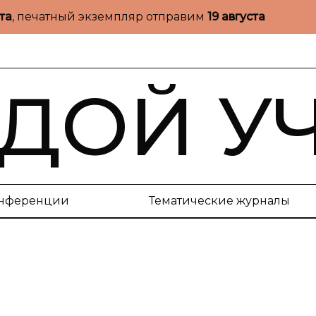
ста
, печатный экземпляр отправим
19 августа
ДОЙ У
нференции
Тематические журналы