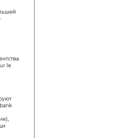
ольшей
е
ентства
ur le
руют
mbank
ия),
щи