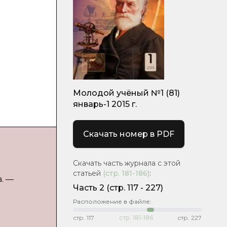
Молодой учёный №1 (81)
январь-1 2015 г.
Скачать номер в PDF
Скачать часть журнала с этой
статьей
(стр.
181-186
)
:
а. —
Часть 2
(cтр. 117 - 227)
Расположение в файле:
стр.
117
стр.
181-186
стр.
227