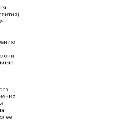
тся
звития)
е
ованию
но они
льные
рез
инения
ии
на
более