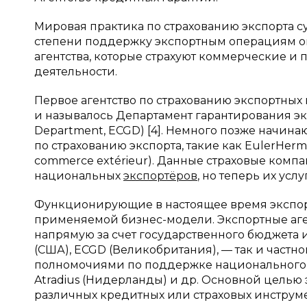
Мировая практика по страхованию экспорта с
степени поддержку экспортным операциям ок
агентства, которые страхуют коммерческие 
деятельности.
Первое агентство по страхованию экспортных 
и называлось Департамент гарантирования эк
Department, ECGD) [4]. Немного позже начин
по страхованию экспорта, такие как EulerHerm
commerce extérieur). Данные страховые ком
национальных
экспортёров
, но теперь их ус
Функционирующие в настоящее время экспорт
применяемой бизнес-модели. Экспортные аг
напрямую за счет государственного бюджета и
(США), ECGD (Великобритания), — так и частн
полномочиями по поддержке национального эк
Atradius (Нидерланды) и др. Основной целью
различных кредитных или страховых инструме