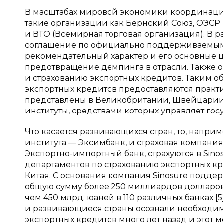
В масштабах мировой экономики координаци
такие организации как Бернский Союз, ОЭСР 
и ВТО (Всемирная торговая организация). В 
соглашение по официально поддерживаемым 
рекомендательный характер и его основные 
предотвращение демпинга в отрасли. Также
и страхованию экспортных кредитов. Таким об
экспортных кредитов предоставляются практич
представлены в Великобритании, Швейцарии,
институты, средствами которых управляет гос
Что касается развивающихся стран, то, напри
института — Эксимбанк, и страховая компания
Экспортно-импортный банк, страхуются в Sino
департаментов по страхованию экспортных к
Китая. C основания компания Sinosure подде
общую сумму более 250 миллиардов долларов
чем 450 млрд. юаней в 110 различных банках [5]
и развивающиеся страны осознали необходимо
экспортных кредитов много лет назад и этот 