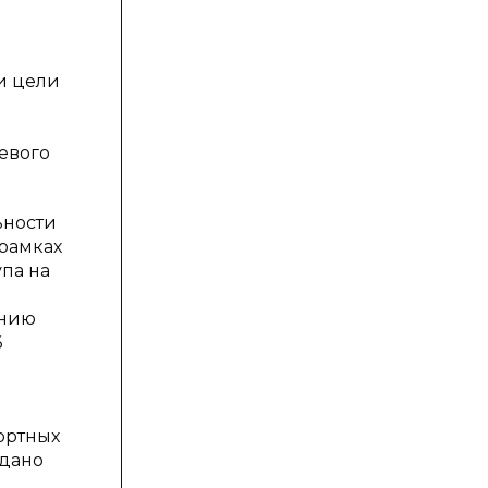
ии цели
я
евого
ьности
рамках
па на
ению
6
ортных
здано