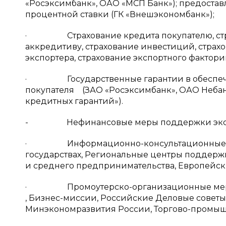
«Росэксимбанк», ОАО «МСП Банк»); предоста
процентной ставки (ГК «Внешэкономбанк»);
· Страхование кредита покупателю, страх
аккредитиву, страхование инвестиций, страх
экспортера, страхование экспортного фактори
· Государственные гарантии в обеспечени
покупателя (ЗАО «Росэксимбанк», ОАО Небан
кредитных гарантий»).
- Нефинансовые меры поддержки эксп
· Информационно-консультационные меры
государствах, Региональные центры поддерж
и среднего предпринимательства, Европейс
· Промоутерско-организационные меры, в 
, Бизнес-миссии, Российские Деловые совет
Минэкономразвития России, Торгово-промышл