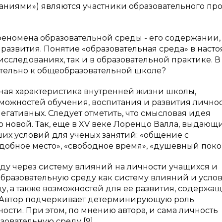
ниями») являются участники образовательного про
еномена образовательной среды - его содержании,
развития. Понятие «образовательная среда» в наст
исследованиях, так и в образовательной практике. В
ительно к общеобразовательной школе?
ная характеристика внутренней жизни школы,
можностей обучения, воспитания и развития личнос
егативных. Следует отметить, что смысловая идея
о новой. Так, еще в XV веке Лоренцо Валла, выдающ
их условий для ученых занятий: «общение с
добное место», «свободное время», «душевный поко
ду через систему влияний на личности учащихся и
 образовательную среду как систему влияний и усло
, а также возможностей для ее развития, содержащ
 Автор подчеркивает детерминирующую роль
сти. При этом, по мнению автора, и сама личность
овательную среду [9].