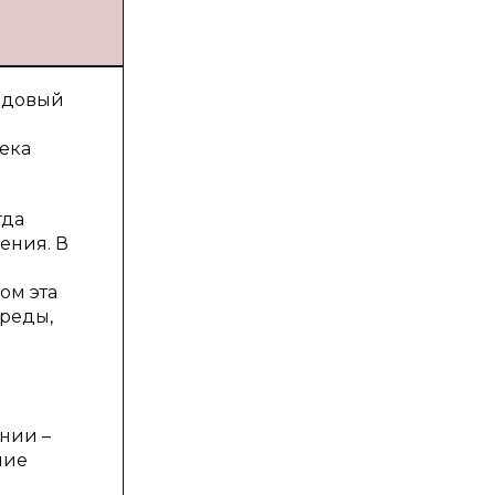
редовый
ека
гда
ения. В
ом эта
среды,
нии –
ние