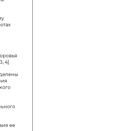
му
отах
доровья
, 4].
еделены
ния
кого
льного
вия ее