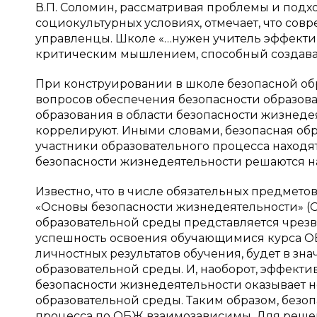
В.П. Соломин, рассматривая проблемы и подх
социокультурных условиях, отмечает, что со
управленцы. Школе «…нужен учитель эффекти
критическим мышлением, способный создавать
При конструировании в школе безопасной об
вопросов обеспечения безопасности образова
образования в области безопасности жизнедея
коррелируют. Иными словами, безопасная обр
участники образовательного процесса находят
безопасности жизнедеятельности решаются н
Известно, что в числе обязательных предмето
«Основы безопасности жизнедеятельности» (О
образовательной среды представляется чрез
успешность освоения обучающимися курса ОБ
личностных результатов обучения, будет в зн
образовательной среды. И, наоборот, эффект
безопасности жизнедеятельности оказывает 
образовательной среды. Таким образом, безоп
процесса по ОБЖ взаимозависимы. Для решен