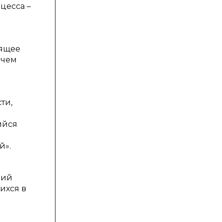
цесса –
оящее
 чем
ти,
ийся
й».
вий
ихся в