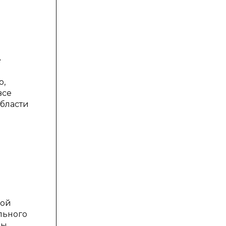
.
е
о,
все
области
ной
льного
мы