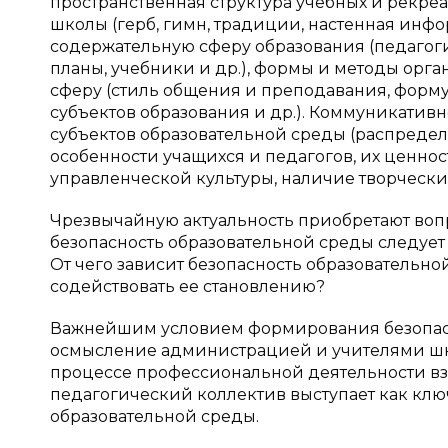
пространственная структура учебных и рекре
школы (герб, гимн, традиции, настенная инф
содержательную сферу образования (педагог
планы, учебники и др.), формы и методы орг
сферу (стиль общения и преподавания, форм
субъектов образования и др.). Коммуникати
субъектов образовательной среды (распредел
особенности учащихся и педагогов, их ценнос
управленческой культуры, наличие творческих
Чрезвычайную актуальность приобретают вопр
безопасность образовательной среды следует 
От чего зависит безопасность образовательн
содействовать ее становлению?
Важнейшим условием формирования безопасн
осмысление администрацией и учителями шко
процессе профессиональной деятельности в
педагогический коллектив выступает как клю
образовательной среды.