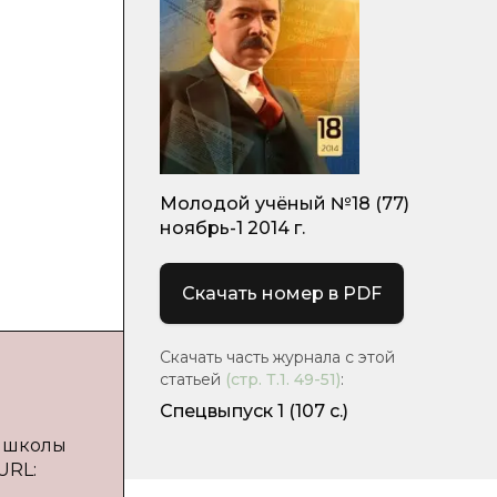
Молодой учёный №18 (77)
ноябрь-1 2014 г.
Скачать номер в PDF
Скачать часть журнала с этой
статьей
(стр.
Т.1. 49-51
)
:
Спецвыпуск 1
(107 с.)
й школы
 URL: