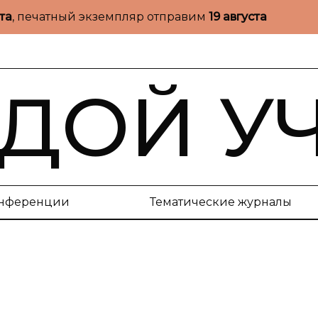
ста
, печатный экземпляр отправим
19 августа
ДОЙ У
нференции
Тематические журналы