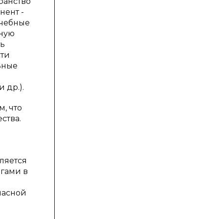
ранство
нент -
учебные
вную
ть
сти
ьные
 др.).
, что
ства.
ляется
гами в
пасной