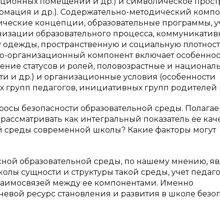
ационных помещений и др.) и символическое прост
ормация и др.). Содержательно-методический компо
ические концепции, образовательные программы, 
анизации образовательного процесса, коммуникати
у одежды, пространственную и социальную плотнос
вно-организационный компонент включает особенно
ение статусов и ролей, половозрастные и национал
ти и др.) и организационные условия (особенности
 групп педагогов, инициативных групп родителей и
осы безопасности образовательной среды. Полагаем
рассматривать как интегральный показатель ее каче
ой среды современной школы? Какие факторы могут
ой образовательной среды, по нашему мнению, яв
лы сущности и структуры такой среды, учет педаго
заимосвязей между ее компонентами. Именно
чевой ресурс становления и развития в школе безо