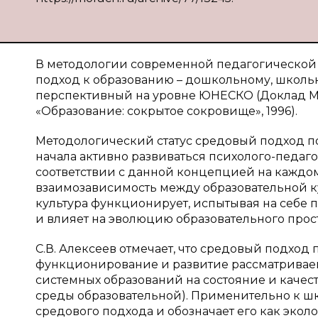
В методологии современной педагогической 
подход к образованию – дошкольному, школь
перспективный на уровне ЮНЕСКО (Доклад М
«Образование: сокрытое сокровище», 1996).
Методологический статус средовый подход по
начала активно развиваться психолого-педаг
соответствии с данной концепцией на каждо
взаимозависимость между образовательной ку
культура функционирует, испытывая на себе 
и влияет на эволюцию образовательного прост
С.В. Алексеев отмечает, что средовый подход
функционирование и развитие рассматриваем
системных образований на состояние и каче
среды образовательной). Применительно к шк
средового подхода и обозначает его как экол