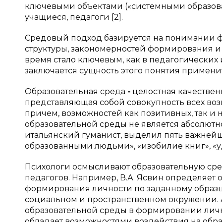
ключевыми объектами («системными образова
учащиеся, педагоги [2].
Средовый подход базируется на понимании ф
структуры, закономерностей формирования и 
время стало ключевым, как в педагогических 
заключается сущность этого понятия примен
Образовательная среда
-
целостная качествен
представляющая собой совокупность всех воз
причем, возможностей как позитивных, так и н
образовательной среды не является абсолютн
итальянский гуманист, выделил пять важнейш
образованными людьми», «изобилие книг», «у
Психологи осмысливают образовательную сре
педагогов. Например, В.А. Ясвин определяет
формирования личности по заданному образцу
социальном и пространственном окружении.
образовательной среды в формировании лично
обладает возможностями воздействия на образ