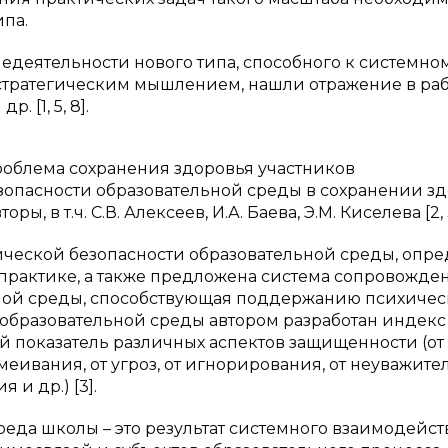
ипа.
едеятельности нового типа, способного к системно
тратегическим мышлением, нашли отражение в раб
 [1, 5, 8].
роблема сохранения здоровья участников
езопасности образовательной среды в сохранении з
 в т.ч. С.В. Алексеев, И.А. Баева, Э.М. Киселева [2, 3
ической безопасности образовательной среды, опр
практике, а также предложена система сопровожде
ной среды, способствующая поддержанию психичес
а образовательной среды автором разработан индекс
й показатель различных аспектов защищенности (от
меивания, от угроз, от игнорирования, от неуважите
и др.) [3].
реда школы – это результат системного взаимодейст