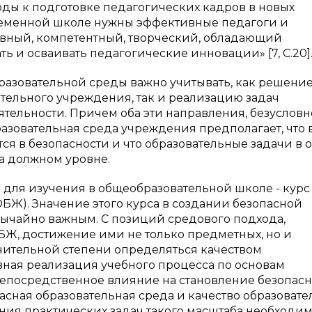
оды к подготовке педагогических кадров в новых
временной школе нужны эффективные педагоги и
вный, компетентный, творческий, обладающий
 и осваивать педагогические инновации» [7, С.20]
разовательной среды важно учитывать, как решени
тельного учреждения, так и реализацию задач
тельности. Причем оба эти направления, безусловн
азовательная среда учреждения предполагает, что 
ся в безопасности и что образовательные задачи в 
а должном уровне.
в для изучения в общеобразовательной школе - курс
БЖ). Значение этого курса в создании безопасной
вычайно важным. С позиций средового подхода,
Ж, достижение ими не только предметных, но и
ачительной степени определяться качеством
ивная реализация учебного процесса по основам
непосредственное влияние на становление безопас
асная образовательная среда и качество образовате
ия практических задач такого масштаба необходи