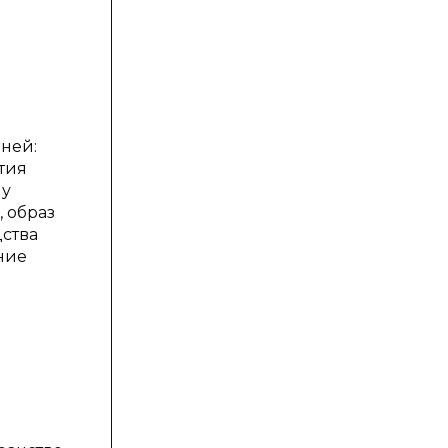
ней:
тия
му
, образ
ства
ние