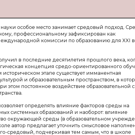
науки особое место занимает средовый подход. С
ному, профессиональному зафиксирован как
еждународной комиссии по образованию для XXI в
лучил в последние десятилетия прошлого века, ко
огическая концепция средо-ориентированного обуч
м историческом этапе существует имманентная
льтурой и образовательным пространством, в котор
при этом постоянное воздействие образовательной 
ранства.
 позволяет определять влияние факторов среды на
ых системных образований и наоборот: влияние
ство окружающей среды (в образовательном учрежде
оле автор предлагает уточнить смысловое наполне
ого-средовый, подчеркивая тем самым, что в школе