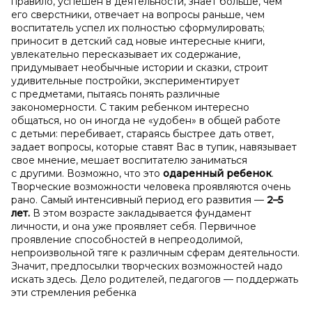
правило, успешен в деятельности, знает больше, чем
его сверстники, отвечает на вопросы раньше, чем
воспитатель успел их полностью сформулировать;
приносит в детский сад новые интересные книги,
увлекательно пересказывает их содержание,
придумывает необычные истории и сказки, строит
удивительные постройки, экспериментирует
с предметами, пытаясь понять различные
закономерности. С таким ребенком интересно
общаться, но он иногда не «удобен» в общей работе
с детьми: перебивает, стараясь быстрее дать ответ,
задает вопросы, которые ставят Вас в тупик, навязывает
свое мнение, мешает воспитателю заниматься
с другими. Возможно, что это
одаренный ребенок
.
Творческие возможности человека проявляются очень
рано. Самый интенсивный период его развития —
2–5
лет.
В этом возрасте закладывается фундамент
личности, и она уже проявляет себя. Первичное
проявление способностей в непреодолимой,
непроизвольной тяге к различным сферам деятельности.
Значит, предпосылки творческих возможностей надо
искать здесь. Дело родителей, педагогов — поддержать
эти стремления ребенка