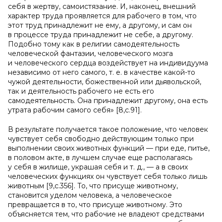
себя в жертву, самоистязание. И, наконец, внешний
характер труда проявляется для рабочего в том, что
этот труд принадлежит не ему, а другому, и сам он
в процессе труда принадлежит не себе, а другому.
Подобно тому как в религии самодеятельность
человеческой фантазии, человеческого мозга
и человеческого сердца воздействует на индивидуума
независимо от него самого, т. е. в качестве какой-то
чужой деятельности, божественной или дьявольской,
так и деятельность рабочего не есть его
самодеятельность. Она принадлежит другому, она есть
утрата рабочим самого себя» [8,с.91].
В результате получается такое положение, что человек
чувствует себя свободно действующим только при
выполнении своих животных функций — при еде, питье,
в половом акте, в лучшем случае еще располагаясь
у себя в жилище, украшая себя и т. д., — а в своих
человеческих функциях он чувствует себя только лишь
животным [9,с.356]. То, что присуще животному,
становится уделом человека, а человеческое
превращается в то, что присуще животному. Это
объясняется тем, что рабочие не владеют средствами