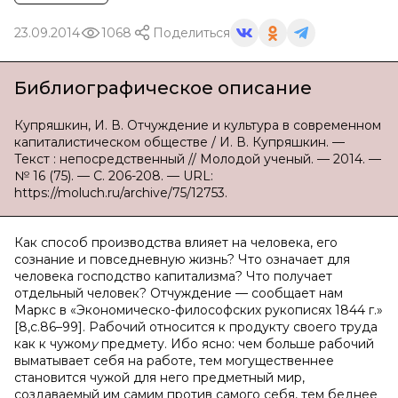
23.09.2014
1068
Поделиться
Библиографическое описание
Купряшкин, И. В. Отчуждение и культура в современном
капиталистическом обществе / И. В. Купряшкин. —
Текст : непосредственный // Молодой ученый. — 2014. —
№ 16 (75). — С. 206-208. — URL:
https://moluch.ru/archive/75/12753.
Как способ производства влияет на человека, его
сознание и повседневную жизнь? Что означает для
человека господство капитализма? Что получает
отдельный человек? Отчуждение — сообщает нам
Маркс в «Экономическо-философских рукописях 1844 г.»
[8,с.86–99]. Рабочий относится к продукту своего труда
как к чужом
у
предмету. Ибо ясно: чем больше рабочий
выматывает себя на работе, тем могущественнее
становится чужой для него предметный мир,
создаваемый им самим против самого себя, тем беднее