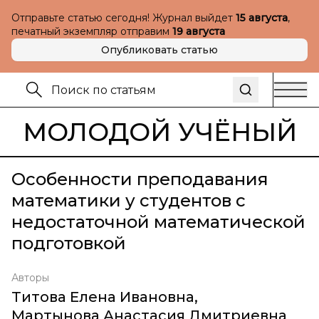
Отправьте статью сегодня! Журнал выйдет
15 августа
,
печатный экземпляр отправим
19 августа
Опубликовать статью
МОЛОДОЙ УЧЁНЫЙ
Особенности преподавания
математики у студентов с
недостаточной математической
подготовкой
Авторы
Титова Елена Ивановна
,
Мартынова Анастасия Дмитриевна