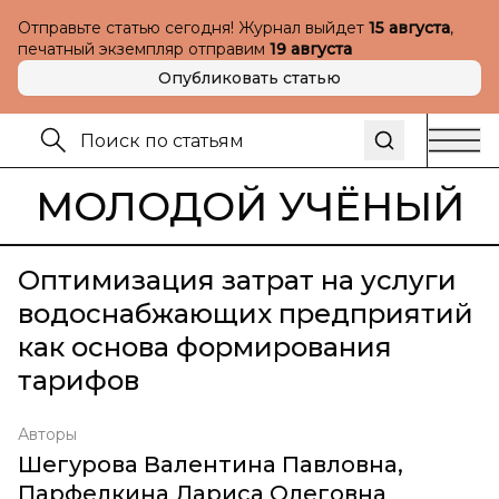
Отправьте статью сегодня! Журнал выйдет
15 августа
,
печатный экземпляр отправим
19 августа
Опубликовать статью
МОЛОДОЙ УЧЁНЫЙ
Оптимизация затрат на услуги
водоснабжающих предприятий
как основа формирования
тарифов
Авторы
Шегурова Валентина Павловна
,
Парфелкина Лариса Олеговна