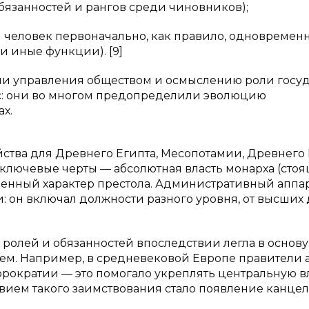
бязанностей и рангов среди чиновников);
человек первоначально, как правило, одновремен
 иные функции). [9]
и управления обществом и осмыслению роли госуд
с: они во многом предопределили эволюцию
х.
ства для Древнего Египта, Месопотамии, Древнего 
 ключевые черты — абсолютная власть монарха (сто
енный характер престола. Административный аппар
и: он включал должности разного уровня, от высших 
ролей и обязанностей впоследствии легла в основу
ем. Например, в средневековой Европе правители 
ократии — это помогало укреплять центральную вл
твием такого заимствования стало появление канце