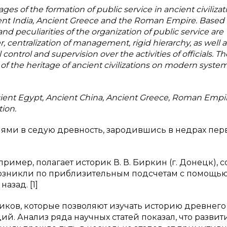
ges of the formation of public service in ancient civiliza
ent India, Ancient Greece and the Roman Empire. Based
and peculiarities of the organization of public service are
r, centralization of management, rigid hierarchy, as well a
ontrol and supervision over the activities of officials. Th
f the heritage of ancient civilizations on modern system
Ancient Egypt, Ancient China, Ancient Greece, Roman Empi
ion.
нями в седую древность, зародившись в недрах пер
имер, полагает историк В. В. Биркин (г. Донецк), с
возникли по приблизительным подсчетам с помощь
азад. [1]
иков, которые позволяют изучать историю древнего
й. Анализ ряда научных статей показал, что развит