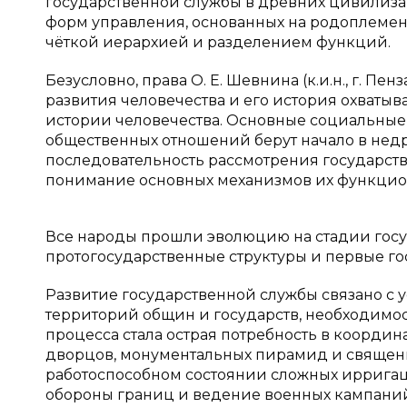
государственной службы в древних цивилизац
форм управления, основанных на родоплемен
чёткой иерархией и разделением функций.
Безусловно, права О. Е. Шевнина (к.и.н., г. П
развития человечества и его история охваты
истории человечества. Основные социальные 
общественных отношений берут начало в недр
последовательность рассмотрения государств
понимание основных механизмов их функциони
Все народы прошли эволюцию на стадии госу
протогосударственные структуры и первые го
Развитие государственной службы связано с 
территорий общин и государств, необходимос
процесса стала острая потребность в коорди
дворцов, монументальных пирамид и священн
работоспособном состоянии сложных ирригац
обороны границ и ведение военных кампани