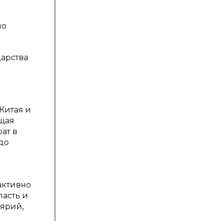
но
арства
Китая и
ящая
ат в
до
активно
асть и
лярий,