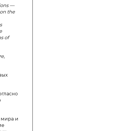
tions —
 on the
s
e
s of
re,
вых
огласно
ю
 мира и
ие