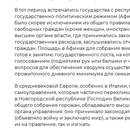
В тот период встречались государства с рес
государственно-политическим режимом (Афин
было скорее исключением из общего правила.
свободных граждан (кроме женщин, иностран
высшем органе власти, где принимались зако
государственных расходов, заслушивались от
граждан. Площадь в Афинах для собрания вме
готов к занятию государственного поста, на
голосованием (поднятием рук или белыми и
вопросов для обеспечения кворума осуществл
прожиточного дневного минимума для семьи и
В средневековой Европе, особенно в Италии,
самоуправления, которые частично переклика
в Новгородской республике (Господин Велики
общего собрания горожан, обладавшего высш
органа управления: оно принимало законода
(объявляло войну и заключало мир), а также 
их на правление, так и изгнать.