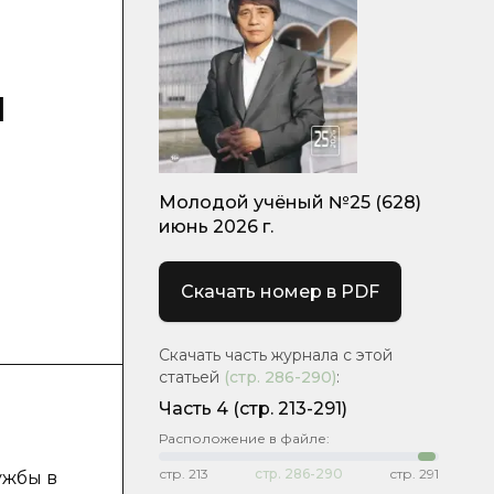
ы
Молодой учёный №25 (628)
июнь 2026 г.
Скачать номер в PDF
Скачать часть журнала с этой
статьей
(стр.
286-290
)
:
Часть 4
(стр. 213-291)
Расположение в файле:
стр.
213
стр.
286-290
стр.
291
ужбы в