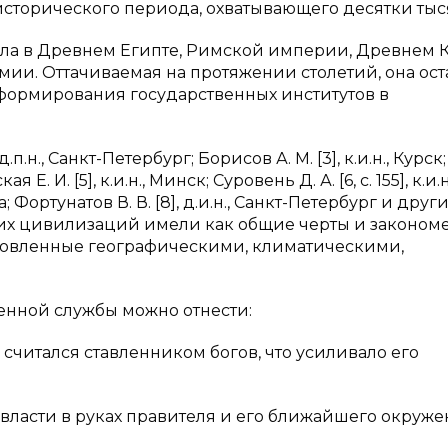
сторического периода, охватывающего десятки тыся
ла в Древнем Египте, Римской империи, Древнем К
ии. Оттачиваемая на протяжении столетий, она ост
формирования государственных институтов в
н., Санкт-Петербург; Борисов А. М. [3], к.и.н., Курск;
Е. И. [5], к.и.н., Минск; Суровень Д. А. [6, с. 155], к.и.н
а; Фортунатов В. В. [8], д.и.н., Санкт-Петербург и друг
них цивилизаций имели как общие черты и законом
словленные географическими, климатическими,
енной службы можно отнести:
 считался ставленником богов, что усиливало его
ласти в руках правителя и его ближайшего окруже