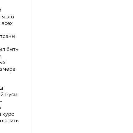
м
я это
 всех
траны,
ыл быть
м
ых
азмере
мы
ей Руси
—
о
 курс
гласить