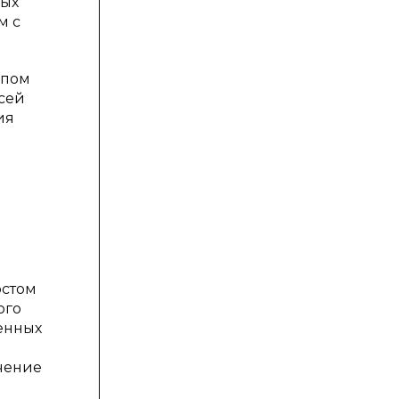
ных
м с
апом
всей
ия
остом
ого
енных
чение
ы