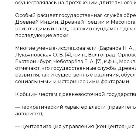
осуществлялась на протяжении длительного и
Особый расцвет государственная служба обре
Древней Индии, Древней Греции и Месопотам
неизгладимый след, заложив фундамент для 
последующие эпохи.
Многие учёные-исследователи (Баранов Н. А., д.п.
Лукьяновская О. В. [4], к.и.н., Волгоград; Орловская 
Екатеринбург; Чеботарёва Е. А. [7], к.ф.н., Москв
отмечают, что государственные службы древ
развития, так и существенные различия, обу
социальными и историческими факторами.
К общим чертам древневосточной государств
— теократический характер власти (правитель
авторитет);
— централизация управления (концентрация в