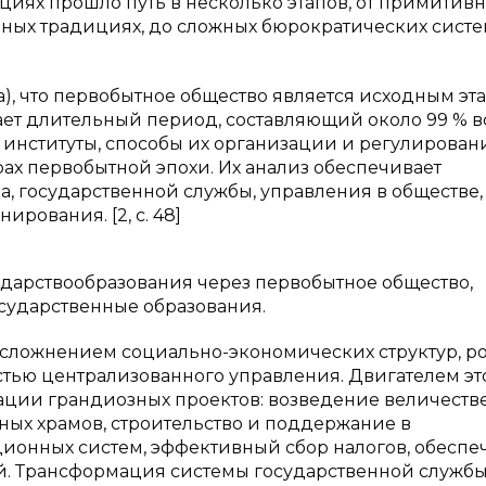
иях прошло путь в несколько этапов, от примитив
ных традициях, до сложных бюрократических систе
енза), что первобытное общество является исходным эт
вает длительный период, составляющий около 99 % 
институты, способы их организации и регулирован
ах первобытной эпохи. Их анализ обеспечивает
а, государственной службы, управления в обществе,
рования. [2, с. 48]
дарствообразования через первобытное общество,
сударственные образования.
усложнением социально-экономических структур, р
тью централизованного управления. Двигателем эт
нации грандиозных проектов: возведение величеств
ых храмов, строительство и поддержание в
ионных систем, эффективный сбор налогов, обеспе
й. Трансформация системы государственной служб