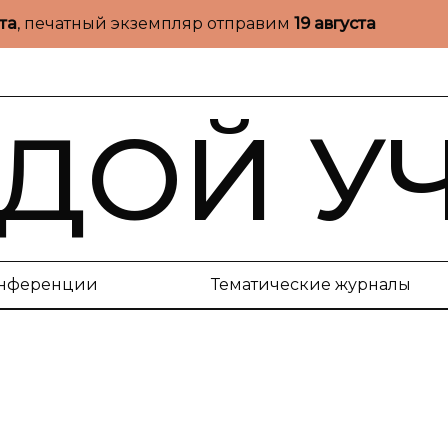
ста
, печатный экземпляр отправим
19 августа
ДОЙ У
нференции
Тематические журналы