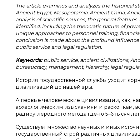
The article examines and analyzes the historical sta
Ancient Egypt, Mesopotamia, Ancient China, Anci
analysis of scientific sources, the general features 
identified, including the theocratic nature of powe
unique approaches to personnel training, financial c
conclusion is made about the profound influence o
public service and legal regulation.
Keywords:
public service, ancient civilizations, 
bureaucracy, management, hierarchy, legal regulat
История государственной службы уходит кор
цивилизаций до нашей эры.
А первые человеческие цивилизации, как, напр
археологическим изысканиям и раскопкам, 
радиоуглеродного метода где-то 5–6 тысяч лет н
Существует множество научных и иных источн
государственный строй различных цивилизаци