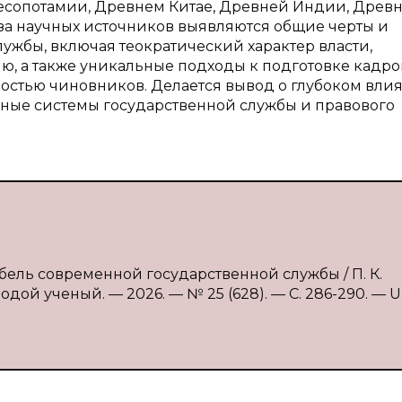
есопотамии, Древнем Китае, Древней Индии, Древ
за научных источников выявляются общие черты и
ужбы, включая теократический характер власти,
, а также уникальные подходы к подготовке кадро
ностью чиновников. Делается вывод о глубоком вли
ные системы государственной службы и правового
бель современной государственной службы / П. К.
дой ученый. — 2026. — № 25 (628). — С. 286-290. — U