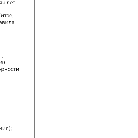
ч лет.
итае,
авила
.,
ие)
ерности
ния);