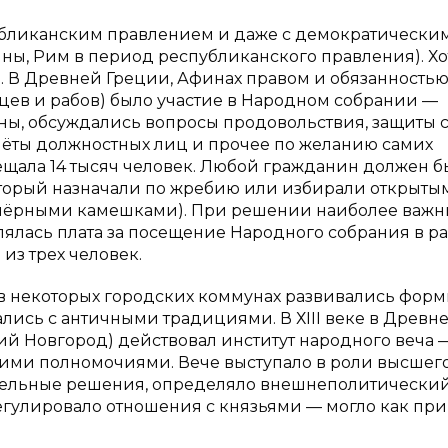
публиканским правлением и даже с демократически
ы, Рим в период республиканского правления). Хот
 В Древней Греции, Афинах правом и обязанностью
цев и рабов) было участие в Народном собрании —
ны, обсуждались вопросы продовольствия, защиты с
чёты должностных лиц и прочее по желанию самих
щала 14 тысяч человек. Любой гражданин должен б
 который назначали по жребию или избирали открыты
 чёрными камешками). При решении наиболее важн
ялась плата за посещение Народного собрания в р
з трех человек.
 в некоторых городских коммунах развивались фор
лись с античными традициями. В ХIII веке в Древн
й Новгород) действовал институт народного веча 
ими полномочиями. Вече выступало в роли высшег
тельные решения, определяло внешнеполитический
регулировало отношения с князьями — могло как при