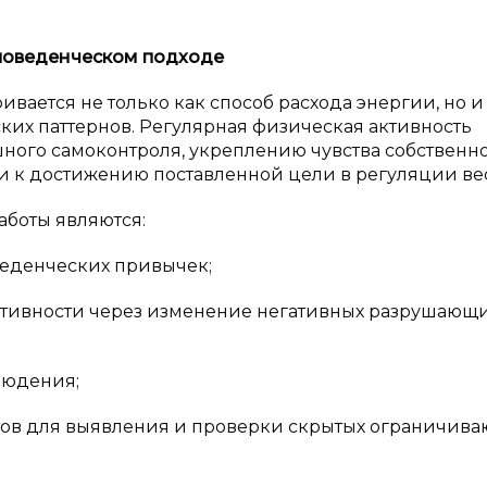
поведенческом подходе
вается не только как способ расхода энергии, но и
их паттернов. Регулярная физическая активность
ного самоконтроля, укреплению чувства собственн
 к достижению поставленной цели в регуляции вес
боты являются:
веденческих привычек;
ктивности через изменение негативных разрушающ
людения;
тов для выявления и проверки скрытых ограничив