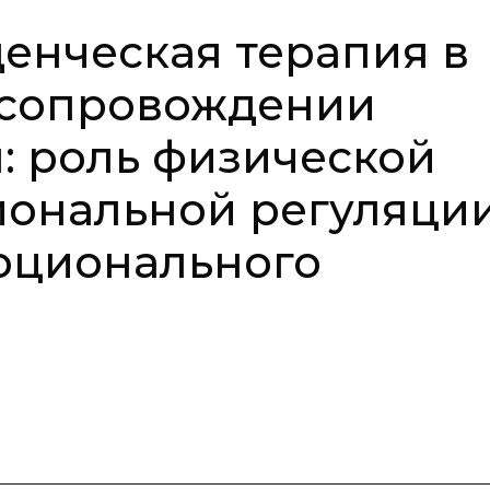
енческая терапия в
 сопровождении
: роль физической
иональной регуляци
оционального