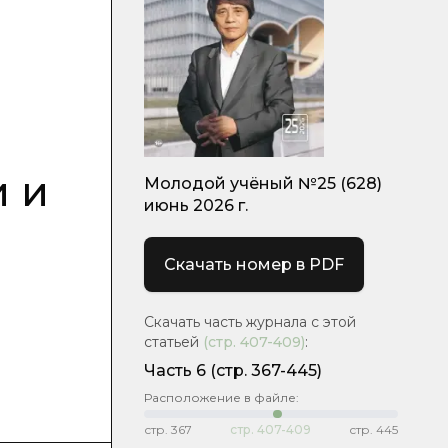
и и
Молодой учёный №25 (628)
июнь 2026 г.
Скачать номер в PDF
Скачать часть журнала с этой
статьей
(стр.
407-409
)
:
Часть 6
(стр. 367-445)
Расположение в файле:
стр.
367
стр.
407-409
стр.
445