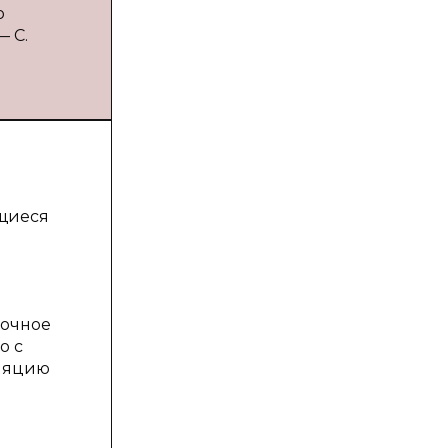
о
— С.
ющиеся
рочное
о с
уляцию