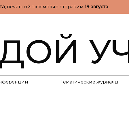
ста
, печатный экземпляр отправим
19 августа
ДОЙ У
нференции
Тематические журналы