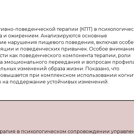
тивно-поведенческой терапии (КПТ) в психологиче
а и ожирением. Анализируются основные
е нарушения пищевого поведения, включая особе
ляции и поведенческих привычек. Особое внимани
ти как поведенческого компонента терапии, роли
а эмоционального переедания и вопросам профил
льных изменений образа жизни. Показано, что
повышается при комплексном использовании когни
х на поддержание устойчивых изменений.
терапия в психологическом сопровождении управле