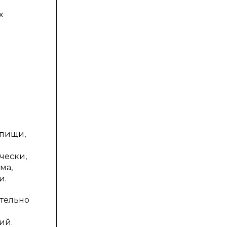
х
 пищи,
чески,
ма,
и.
тельно
ий.