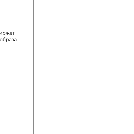
 может
образа