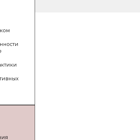
ском
нности
е
актики
тивных
ния