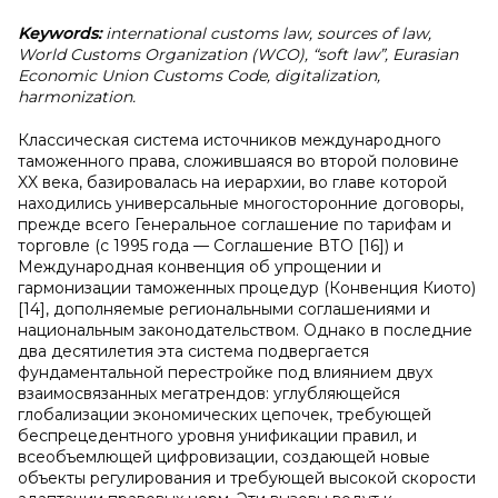
Keywords:
international customs law, sources of law,
World Customs Organization (WCO), “soft law”, Eurasian
Economic Union Customs Code, digitalization,
harmonization.
Классическая система источников международного
таможенного права, сложившаяся во второй половине
XX века, базировалась на иерархии, во главе которой
находились универсальные многосторонние договоры,
прежде всего Генеральное соглашение по тарифам и
торговле (с 1995 года — Соглашение ВТО [16]) и
Международная конвенция об упрощении и
гармонизации таможенных процедур (Конвенция Киото)
[14], дополняемые региональными соглашениями и
национальным законодательством. Однако в последние
два десятилетия эта система подвергается
фундаментальной перестройке под влиянием двух
взаимосвязанных мегатрендов: углубляющейся
глобализации экономических цепочек, требующей
беспрецедентного уровня унификации правил, и
всеобъемлющей цифровизации, создающей новые
объекты регулирования и требующей высокой скорости