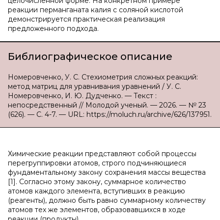
целочисленной форме. На конкретном примере
реакции перманганата калия с соляной кислотой
демонстрируется практическая реализация
предложенного подхода.
Библиографическое описание
Номеровченко, У. С. Стехиометрия сложных реакций:
метод матриц для уравнивания уравнений / У. С.
Номеровченко, И. Ю. Дудченко. — Текст :
непосредственный // Молодой ученый. — 2026. — № 23
(626). — С. 4-7. — URL: https://moluch.ru/archive/626/137951.
Химические реакции представляют собой процессы
перегруппировки атомов, строго подчиняющиеся
фундаментальному закону сохранения массы вещества
[1]. Согласно этому закону, суммарное количество
атомов каждого элемента, вступивших в реакцию
(реагенты), должно быть равно суммарному количеству
атомов тех же элементов, образовавшихся в ходе
реакции (продукты).