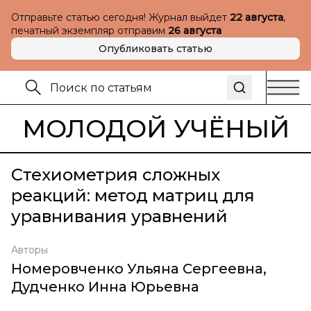
Отправьте статью сегодня! Журнал выйдет
22 августа
,
печатный экземпляр отправим
26 августа
Опубликовать статью
МОЛОДОЙ УЧЁНЫЙ
Стехиометрия сложных
реакций: метод матриц для
уравнивания уравнений
Авторы
Номеровченко Ульяна Сергеевна
,
Дудченко Инна Юрьевна