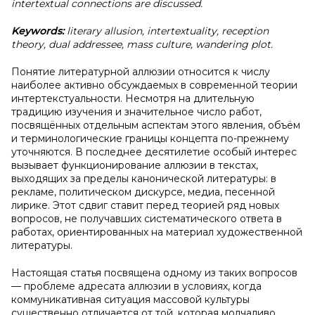
intertextual connections are discussed.
Keywords:
literary allusion, intertextuality, reception
theory, dual addressee, mass culture, wandering plot.
Понятие литературной аллюзии относится к числу
наиболее активно обсуждаемых в современной теории
интертекстуальности. Несмотря на длительную
традицию изучения и значительное число работ,
посвящённых отдельным аспектам этого явления, объём
и терминологические границы концепта по-прежнему
уточняются. В последнее десятилетие особый интерес
вызывает функционирование аллюзии в текстах,
выходящих за пределы канонической литературы: в
рекламе, политическом дискурсе, медиа, песенной
лирике. Этот сдвиг ставит перед теорией ряд новых
вопросов, не получавших систематического ответа в
работах, ориентированных на материал художественной
литературы.
Настоящая статья посвящена одному из таких вопросов
— проблеме адресата аллюзии в условиях, когда
коммуникативная ситуация массовой культуры
существенно отличается от той, которая молчаливо