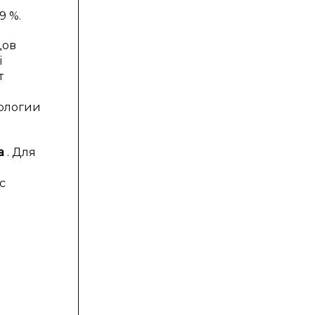
9 %.
дов
i
т
нологии
а
. Для
с