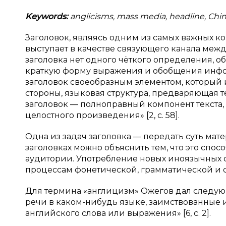
Keywords:
anglicisms, mass media, headline, Ch
Заголовок, являясь одним из самых важных ком
выступает в качестве связующего канала между
заголовка нет одного чёткого определения, о
краткую форму выражения и обобщения информ
заголовок своеобразным элементом, который 
стороны, языковая структура, предваряющая т
заголовок — полноправный компонент текста
целостного произведения» [2, с. 58].
Одна из задач заголовка — передать суть ма
заголовках можно объяснить тем, что это спо
аудитории. Употребление новых иноязычных сл
процессам фонетической, грамматической и сем
Для термина «англицизм» Ожегов дал следую
речи в каком-нибудь языке, заимствованные 
английского слова или выражения» [6, с. 2].