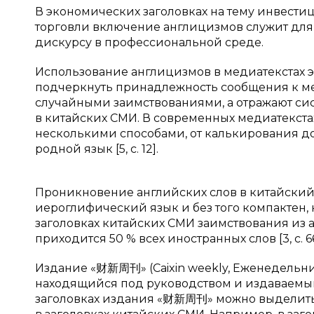
В экономических заголовках на тему инвест
торговли включение англицизмов служит для 
дискурсу в профессиональной среде.
Использование англицизмов в медиатекстах 
подчеркнуть принадлежность сообщения к м
случайными заимствованиями, а отражают си
в китайских СМИ. В современных медиатекста
несколькими способами, от калькирования д
родной язык [5, с. 12].
Проникновение английских слов в китайский
иероглифический язык и без того компактен, 
заголовках китайских СМИ заимствования из а
приходится 50 % всех иностранных слов [3, с. 66
Издание «财新周刊» (Caixin weekly, Еженедельни
находящийся под руководством и издаваемый
заголовках издания «财新周刊» можно выделить