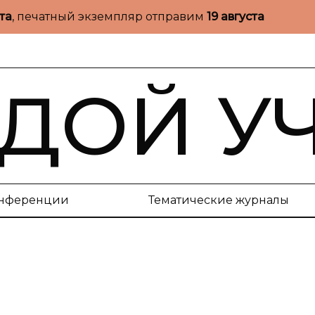
ста
, печатный экземпляр отправим
19 августа
ДОЙ У
нференции
Тематические журналы