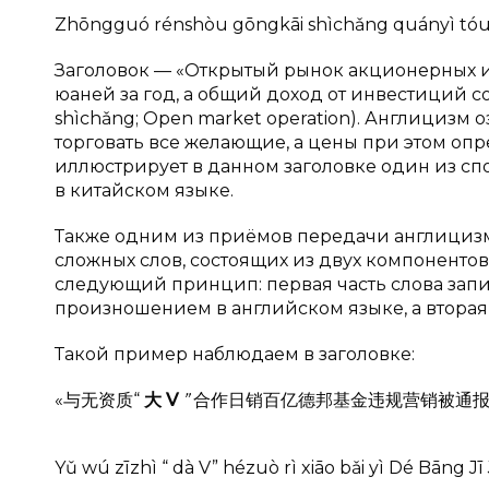
Zhōngguó rénshòu gōngkāi shìchǎng quányì tóuzī 
Заголовок — «Открытый рынок акционерных и
юаней за год, а общий доход от инвестиций с
shìchǎng; Open market operation). Англицизм о
торговать все желающие, а цены при этом о
иллюстрирует в данном заголовке один из с
в китайском языке.
Также одним из приёмов передачи англицизм
сложных слов, состоящих из двух компоненто
следующий принцип: первая часть слова зап
произношением в английском языке, а вторая
Такой пример наблюдаем в заголовке:
«与无资质“
大
V
”
合作日销百亿德邦基金违规营销被通报» [
Yǔ wú zīzhì “ dà V” hézuò rì xiāo bǎi yì Dé Bāng Jī