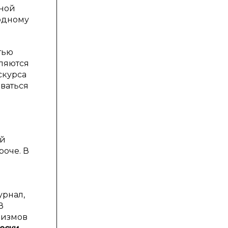
дной
родному
тью
ляются
скурса
аваться
ий
роче. В
урнал,
В
цизмов