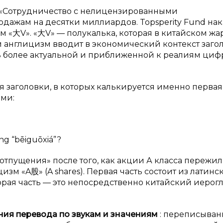
 «Сотрудничество с нелицензированными
ажам на десятки миллиардов. Topsperity Fund нак
м «大V». «大V» — полукалька, которая в китайском жа
 англицизм вводит в экономический контекст заго
ь более актуальной и приближенной к реалиям ци
я заголовки, в которых калькируется именно первая 
ами:
éng “bēiguōxiá”?
 отпущения» после того, как акции А класса пережи
зм «A股» (A shares). Первая часть состоит из латинс
вторая часть — это непосредственно китайский иеро
ния перевода по звукам и
значениям
: переписыван