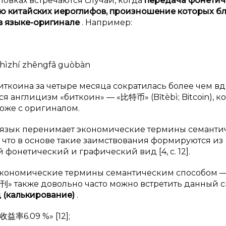
ловках встречаются случаи, когда
передача фонетич
 китайских иероглифов, произношение которых бл
в
языке-оригинале
. Например:
 shìzhí zhēngfā guòbàn
ткоина за четыре месяца сократилась более чем вд
ся англицизм «биткоин» — «比特币» (Bǐtèbì; Bitcoin), 
оже с оригиналом.
ий язык перенимает экономические термины семант
 что в основе такие заимствования формируются из
фонетический и графический вид [4, с. 12].
 экономические термины семантическим способом 
刊» также довольно часто можно встретить данный 
 (калькирование)
.
6.09 %» [12];