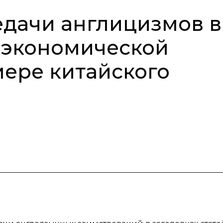
дачи англицизмов в
й экономической
мере китайского