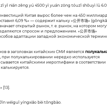
yī nián zēng yú 4500 yì yuán zǒng tóuzī shōuyì lǜ 6.0
нвестиций Китая вырос более чем на 450 миллиар
оставил 6,09 %» — содержит кальку «公开市场» (gōngkā
значает открытый рынок, т. е. рынок, на котором могу
пределяются спросом и предложением. «公开市场»
пособов адаптации западной экономической терми
ов в заголовках китайских СМИ является
полукальк
в, при полукалькировании нередко используется
исывается китайскими иероглифами в соответствии 
 калькируется.
13].
 Jīn wéiguī yíngxiāo bèi tōngbào.