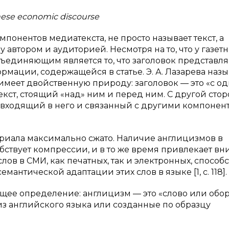
inese economic discourse
понентов медиатекста, не просто называет текст, а
 автором и аудиторией. Несмотря на то, что у газет
бъединяющим является то, что заголовок представля
ации, содержащейся в статье. Э. А. Лазарева назы
имеет двойственную природу: заголовок — это «с о
екст, стоящий «над» ним и перед ним. С другой стор
, входящий в него и связанный с другими компонен
териала максимально сжато. Наличие англицизмов в
собствует компрессии, и в то же время привлекает в
ов в СМИ, как печатных, так и электронных, способс
антической адаптации этих слов в языке [1, с. 118].
щее определение: англицизм — это «слово или обор
из английского языка или созданные по образцу