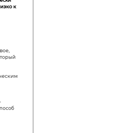
ески
изко к
вое,
который
ическим
—
способ