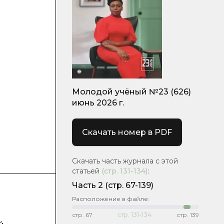
Молодой учёный №23 (626)
июнь 2026 г.
Скачать номер в PDF
Скачать часть журнала с этой
статьей
(стр.
131-134
)
:
Часть 2
(стр. 67-139)
Расположение в файле:
стр.
67
стр.
131-134
стр.
139