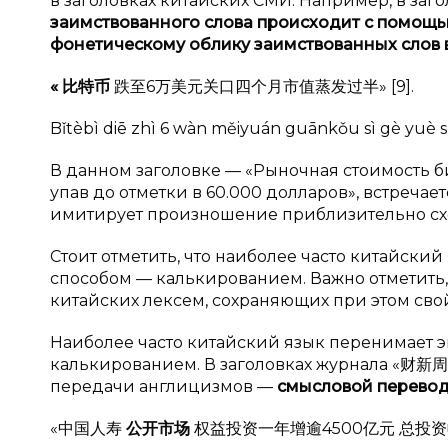
в заголовках китайских СМИ. Например, в заго
заимствованного слова происходит с
помощью
фонетическому облику заимствованных слов 
«
比特币
跌至6万美元关口四个月市值蒸发过半» [9].
Bǐtèbì diē zhì 6 wàn měiyuán guānkǒu sì gè yuè
В данном заголовке — «Рыночная стоимость би
упав до отметки в 60.000 долларов», встречает
имитирует произношение приблизительно сх
Стоит отметить, что наиболее часто китайск
способом — калькированием. Важно отметить,
китайских лексем, сохраняющих при этом свой 
Наиболее часто китайский язык перенимает
калькированием. В заголовках журнала «财新周
передачи англицизмов —
смысловой перевод
«中国人寿
公开市场
权益投资一年增逾4500亿元 总投资收益率