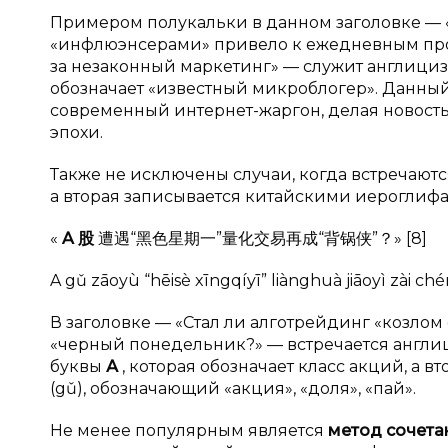
Примером полукальки в данном заголовке —
«инфлюэнсерами» привело к ежедневным прод
за незаконный маркетинг» — служит англициз
обозначает «известный микроблогер». Данный
современный интернет-жаргон, делая новост
эпохи.
Также не исключены случаи, когда встречаютс
а вторая записывается китайскими иероглиф
«
A
股
遭遇“黑色星期一”量化交易再成“背锅侠”？» [8]
A gǔ zāoyù “hēisè xīngqíyī” liànghuà jiāoyì zài ch
В заголовке — «Стал ли алготрейдинг «козлом
«черный понедельник?» — встречается англици
буквы
А
, которая обозначает класс акций, а 
(gǔ), обозначающий «акция», «доля», «пай».
Не менее популярным является
метод сочета