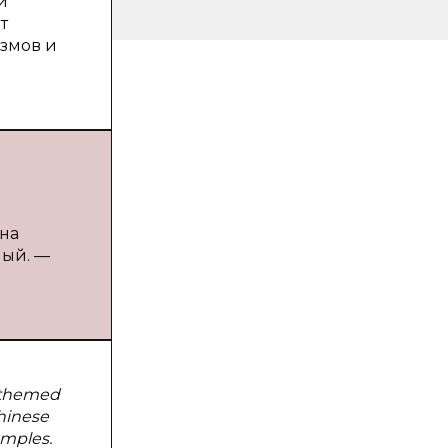
й
т
змов и
(на
ный. —
s-themed
Chinese
amples.