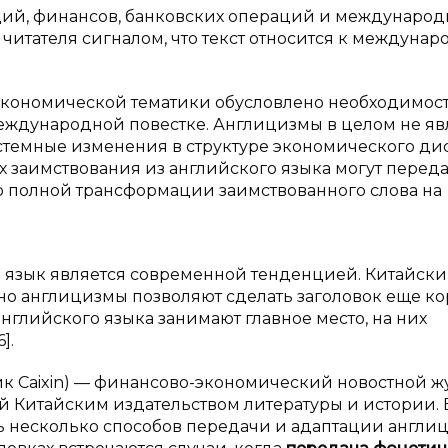
иций, финансов, банковских операций и междунаро
читателя сигналом, что текст относится к междуна
экономической тематики обусловлено необходимос
еждународной повестке. Англицизмы в целом не яв
стемные изменения в структуре экономического ди
х заимствования из английского языка могут перед
о полной трансформации заимствованного слова на
 язык является современной тенденцией. Китайск
но англицизмы позволяют сделать заголовок еще ко
нглийского языка занимают главное место, на них
].
к Caixin) — финансово-экономический новостной ж
 Китайским издательством литературы и истории. 
 несколько способов передачи и адаптации англи