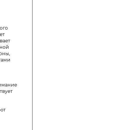
ного
ет
вает
дной
оны,
тами
нимание
твует
от