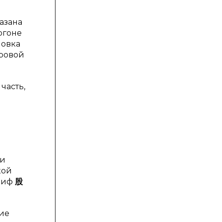
азана
ргоне
ловка
фровой
часть,
ли
кой
глиф
股
ие