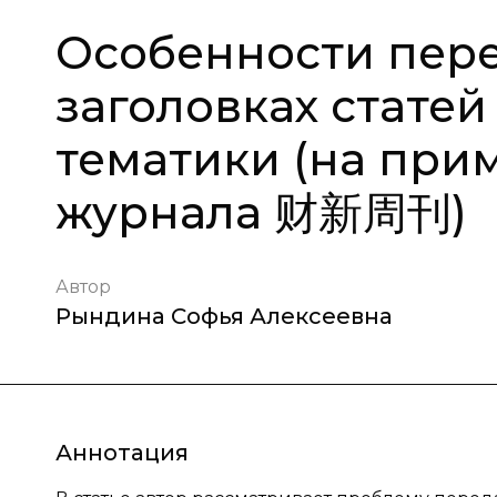
Особенности пере
заголовках стате
тематики (на при
журнала 财新周刊)
Автор
Рындина Софья Алексеевна
Аннотация