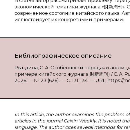
В статье автор рассматривает проблему перед
экономической тематики журнала «财新周刊». От
современное состояние китайского языка. А
иллюстрирует их конкретными примерами.
Библиографическое описание
Рындина, С. А. Особенности передачи англици
примере китайского журнала 财新周刊) / С. А. Ры
2026. — № 23 (626). — С. 131-134. — URL: https://m
In this article, the author examines the problem 
articles in the journal Caixin Weekly. It is noted t
language. The author cites several methods for re