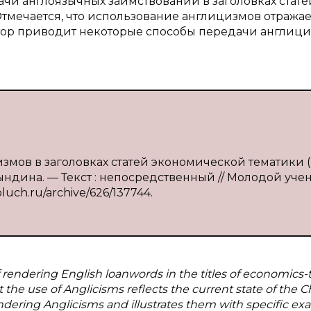
ачи англоязычных заимствований в заголовках стате
мечается, что использование англицизмов отражае
втор приводит некоторые способы передачи англици
змов в заголовках статей экономической тематики 
ндина. — Текст : непосредственный // Молодой уче
oluch.ru/archive/626/137744.
of rendering English loanwords in the titles of economic
hat the use of Anglicisms reflects the current state of the 
ndering Anglicisms and illustrates them with specific ex