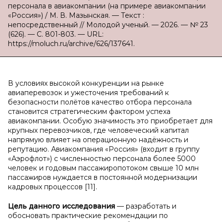
персонала в авиакомпании (на примере авиакомпании
«Россия») / М. В. Мазынская. — Текст :
непосредственный // Молодой ученый. — 2026. — № 23
(626). — С. 801-803. — URL:
https://moluch.ru/archive/626/137641.
В условиях высокой конкуренции на рынке
авиаперевозок и ужесточения требований к
безопасности полётов качество отбора персонала
становится стратегическим фактором успеха
авиакомпании. Особую значимость это приобретает для
крупных перевозчиков, где человеческий капитал
напрямую влияет на операционную надёжность и
репутацию. Авиакомпания «Россия» (входит в группу
«Аэрофлот») с численностью персонала более 5000
человек и годовым пассажиропотоком свыше 10 млн
пассажиров нуждается в постоянной модернизации
кадровых процессов [11].
Цель данного исследования
— разработать и
обосновать практические рекомендации по