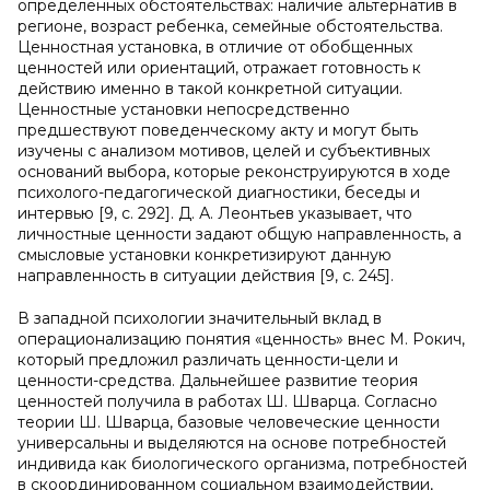
определенных обстоятельствах: наличие альтернатив в
регионе, возраст ребенка, семейные обстоятельства.
Ценностная установка, в отличие от обобщенных
ценностей или ориентаций, отражает готовность к
действию именно в такой конкретной ситуации.
Ценностные установки непосредственно
предшествуют поведенческому акту и могут быть
изучены с анализом мотивов, целей и субъективных
оснований выбора, которые реконструируются в ходе
психолого-педагогической диагностики, беседы и
интервью [9, с. 292]. Д. А. Леонтьев указывает, что
личностные ценности задают общую направленность, а
смысловые установки конкретизируют данную
направленность в ситуации действия [9, с. 245].
В западной психологии значительный вклад в
операционализацию понятия «ценность» внес М. Рокич,
который предложил различать ценности-цели и
ценности-средства. Дальнейшее развитие теория
ценностей получила в работах Ш. Шварца. Согласно
теории Ш. Шварца, базовые человеческие ценности
универсальны и выделяются на основе потребностей
индивида как биологического организма, потребностей
в скоординированном социальном взаимодействии,