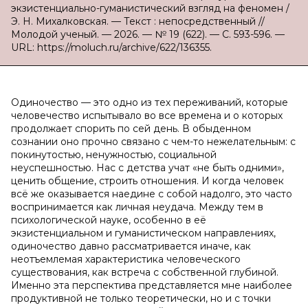
экзистенциально-гуманистический взгляд на феномен /
Э. Н. Михалковская. — Текст : непосредственный //
Молодой ученый. — 2026. — № 19 (622). — С. 593-596. —
URL: https://moluch.ru/archive/622/136355.
Одиночество — это одно из тех переживаний, которые
человечество испытывало во все времена и о которых
продолжает спорить по сей день. В обыденном
сознании оно прочно связано с чем-то нежелательным: с
покинутостью, ненужностью, социальной
неуспешностью. Нас с детства учат «не быть одними»,
ценить общение, строить отношения. И когда человек
всё же оказывается наедине с собой надолго, это часто
воспринимается как личная неудача. Между тем в
психологической науке, особенно в её
экзистенциальном и гуманистическом направлениях,
одиночество давно рассматривается иначе, как
неотъемлемая характеристика человеческого
существования, как встреча с собственной глубиной.
Именно эта перспектива представляется мне наиболее
продуктивной не только теоретически, но и с точки