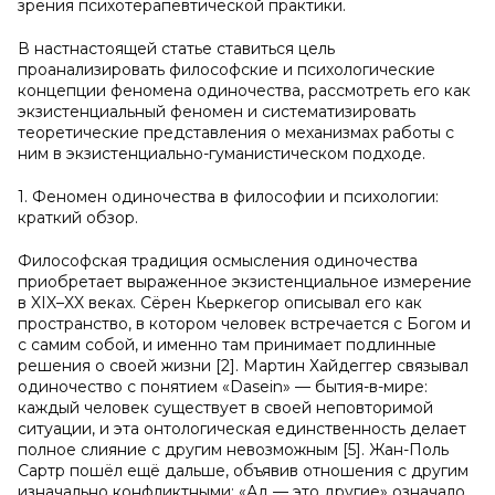
зрения психотерапевтической практики.
В настнастоящей статье ставиться цель
проанализировать философские и психологические
концепции феномена одиночества, рассмотреть его как
экзистенциальный феномен и систематизировать
теоретические представления о механизмах работы с
ним в экзистенциально-гуманистическом подходе.
1. Феномен одиночества в философии и психологии:
краткий обзор.
Философская традиция осмысления одиночества
приобретает выраженное экзистенциальное измерение
в XIX–XX веках. Сёрен Кьеркегор описывал его как
пространство, в котором человек встречается с Богом и
с самим собой, и именно там принимает подлинные
решения о своей жизни [2]. Мартин Хайдеггер связывал
одиночество с понятием «Dasein» — бытия-в-мире:
каждый человек существует в своей неповторимой
ситуации, и эта онтологическая единственность делает
полное слияние с другим невозможным [5]. Жан-Поль
Сартр пошёл ещё дальше, объявив отношения с другим
изначально конфликтными: «Ад — это другие» означало,