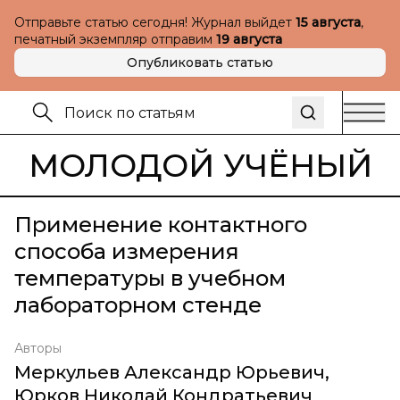
Отправьте статью сегодня! Журнал выйдет
15 августа
,
печатный экземпляр отправим
19 августа
Опубликовать статью
МОЛОДОЙ УЧЁНЫЙ
Применение контактного
способа измерения
температуры в учебном
лабораторном стенде
Авторы
Меркульев Александр Юрьевич
,
Юрков Николай Кондратьевич