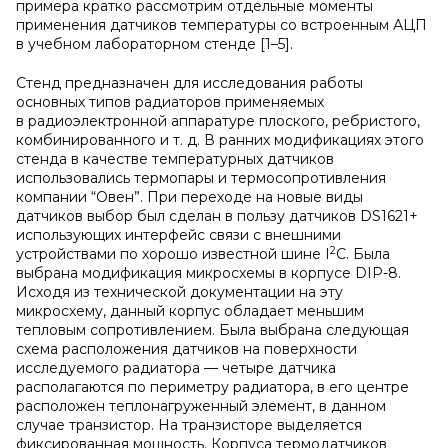
примера кратко рассмотрим отдельные моменты
применения датчиков температуры со встроенным АЦП
в учебном лабораторном стенде [1–5].
Стенд предназначен для исследования работы
основных типов радиаторов применяемых
в радиоэлектронной аппаратуре плоского, ребристого,
комбинированного и т. д. В ранних модификациях этого
стенда в качестве температурных датчиков
использовались термопары и термосопротивления
компании “Овен”. При переходе на новые виды
датчиков выбор был сделан в пользу датчиков DS1621+
использующих интерфейс связи с внешними
2
устройствами по хорошо известной шине I
C. Была
выбрана модификация микросхемы в корпусе DIP-8.
Исходя из технической документации на эту
микросхему, данный корпус обладает меньшим
тепловым сопротивлением. Была выбрана следующая
схема расположения датчиков на поверхности
исследуемого радиатора — четыре датчика
располагаются по периметру радиатора, в его центре
расположен теплонагруженный элемент, в данном
случае транзистор. На транзисторе выделяется
фиксированная мощность. Корпуса термодатчиков