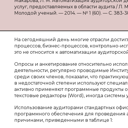
Макарова, Л. М. Автоматизация аудиторской 
услуг, предоставляемых в области аудита / Л. М
Молодой ученый. — 2014. — № 1 (60). — С. 383-38
На сегодняшний день многие отрасли достиг
процессов, бизнес-процессов, контрольно-ис
это не относится к автоматизации аудиторской
Опросы и анкетирование относительно испо
деятельности, регулярно проводимые Инстит
среди своих членов, показали, что практику
в недостаточной степени используют специал
активно применяют программные продукты общ
текстовые редакторы (Word), иногда системы уп
Использование аудиторами стандартных офис
программного обеспечения для проведения 
причинами, приведенными в таблице 1: