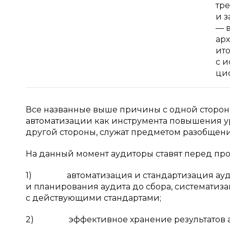
тр
и 
— 
ар
ит
с 
ци
Все названные выше причины с одной сторо
автоматизации как инструмента повышения уро
другой стороны, служат предметом разобщен
На данный момент аудиторы ставят перед п
1) автоматизация и стандартизация аудит
и планирования аудита до сбора, систематиз
с действующими стандартами;
2) эффективное хранение результатов ау