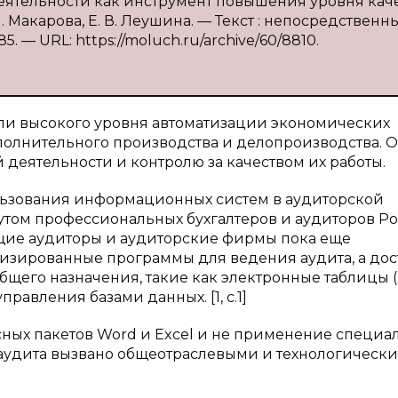
деятельности как инструмент повышения уровня кач
. Макарова, Е. В. Леушина. — Текст : непосредственны
5. — URL: https://moluch.ru/archive/60/8810.
ли высокого уровня автоматизации экономических
полнительного производства и делопроизводства. 
 деятельности и контролю за качеством их работы.
льзования информационных систем в аудиторской
утом профессиональных бухгалтеров и аудиторов Р
ющие аудиторы и аудиторские фирмы пока еще
изированные программы для ведения аудита, а дос
его назначения, такие как электронные таблицы (E
равления базами данных. [1, с.1]
ных пакетов Word и Excel и не применение специа
аудита вызвано общеотраслевыми и технологическ