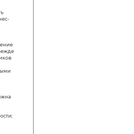
ть
нес-
нение
режде
иков
тыми
лжна
ости;