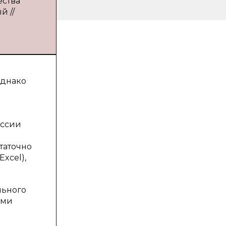
ества
й //
Однако
оссии
таточно
xcel),
льного
ими