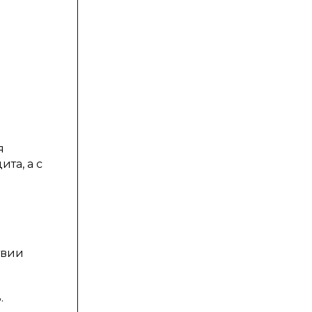
я
та, а с
твии
.