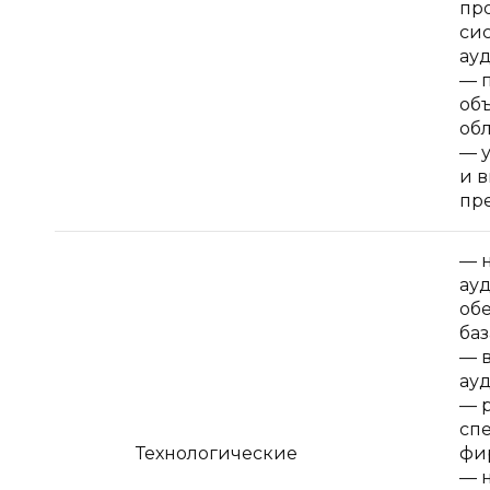
пр
си
ау
— 
объ
обл
— 
и 
пр
— 
ау
обе
ба
— 
ауд
— 
сп
Технологические
фи
— 