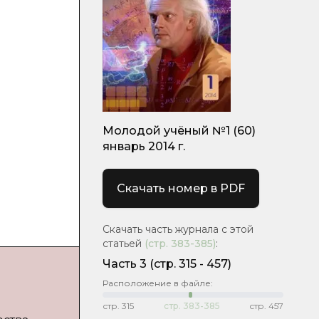
Молодой учёный №1 (60)
январь 2014 г.
Скачать номер в PDF
Скачать часть журнала с этой
статьей
(стр.
383-385
)
:
Часть 3
(cтр. 315 - 457)
Расположение в файле:
стр.
315
стр.
383-385
стр.
457