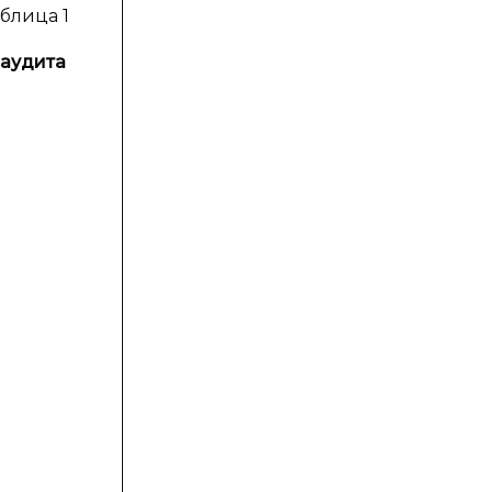
блица 1
 аудита