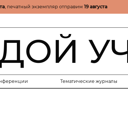
ста
, печатный экземпляр отправим
19 августа
ДОЙ У
нференции
Тематические журналы