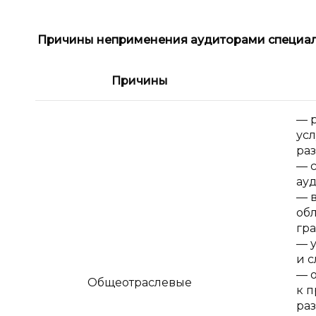
Причины неприменения аудиторами специал
Причины
— 
усл
раз
— 
ауд
— 
об
гр
— 
и с
— 
Общеотраслевые
к 
раз