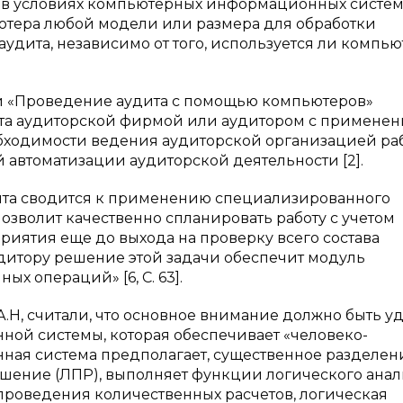
т в условиях компьютерных информационных систем
ютера любой модели или размера для обработки
дита, независимо от того, используется ли компью
ти «Проведение аудита с помощью компьютеров»
ита аудиторской фирмой или аудитором с примене
бходимости ведения аудиторской организацией ра
автоматизации аудиторской деятельности [2].
ита сводится к применению специализированного
позволит качественно спланировать работу с учетом
иятия еще до выхода на проверку всего состава
удитору решение этой задачи обеспечит модуль
х операций» [6, C. 63].
А.Н, считали, что основное внимание должно быть у
ой системы, которая обеспечивает «человеко-
ная система предполагает, существенное разделен
ешение (ЛПР), выполняет функции логического анал
проведения количественных расчетов, логическая