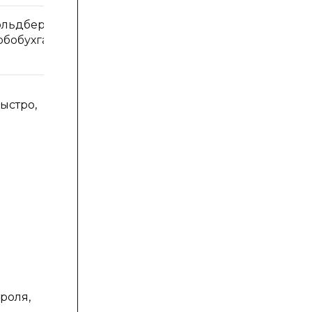
ольдберг-Софт» (на базе
200
рбобухгалтера)www.auditxp.ru
ыстро,
роля,