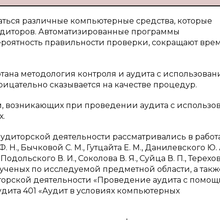
аться различные компьютерные средства, которые
удиторов. Автоматизированные программы
роятность правильности проверки, сокращают врем
тана методология контроля и аудита с использова
ицательно сказывается на качестве процедур.
ем, возникающих при проведении аудита с использо
х.
диторской деятельности рассматривались в работ
 Н., Бычковой С. М., Гутцайта Е. М., Данилевского Ю. А
одольского В. И., Соколова В. Я., Суйца В. П., Терехова
 ученых по исследуемой предметной области, а такж
иторской деятельности «Проведение аудита с помо
дита 401 «Аудит в условиях компьютерных