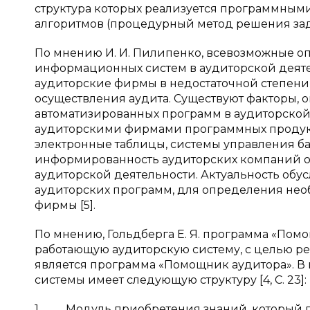
структура которых реализуется программным
алгоритмов (процедурный метод решения задачи
По мнению И. И. Пилипенко, всевозможные о
информационных систем в аудиторской деятел
аудиторские фирмы в недостаточной степен
осуществления аудита. Существуют факторы
автоматизированных программ в аудиторской
аудиторскими фирмами программных продукто
электронные таблицы, системы управления ба
информированность аудиторских компаний о
аудиторской деятельности. Актуальность обу
аудиторских программ, для определения нео
фирмы [5].
По мнению, Гольдберга Е. Я. программа «Помо
работающую аудиторскую систему, с целью реш
является программа «Помощник аудитора». В 
системы имеет следующую структуру [4, C. 23]:
1. Модуль приобретения знаний, который п