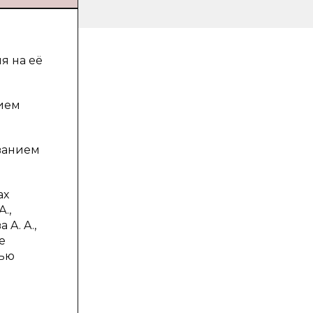
я на её
нием
ванием
ах
.,
 A. A.,
е
щью