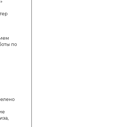
»
тер
нием
боты по
делено
ие
иза,