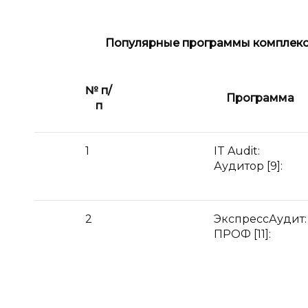
Популярные программы комплекс
№ п/
Программа
п
1
IT Audit:
Аудитор [9]:
2
ЭкспрессАудит:
ПРОФ [11]: