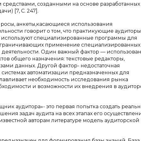
и средствами, созданными на основе разработанны
) [7, C. 247].
просы, анкеты,касающиеся использования
ьности говорит о том, что практикующие аудиторы
и используют специализированные программы для
, ограничивающих применение специализированных
 деятельности. Один важный фактор — использова
в общего назначения: текстовые редакторы,
зами данных. Другой фактор- недостаточная
 системах автоматизации предназначенных для
славливает необходимость исследования рынка
бходимости и возможности их внедрения в аудитор
щник аудитора»- это первая попытка создать реальн
ения задач аудита на всех этапах его осуществлен
известной авторам литературе модель аудиторской
редназначен для формирования базы знаний. База