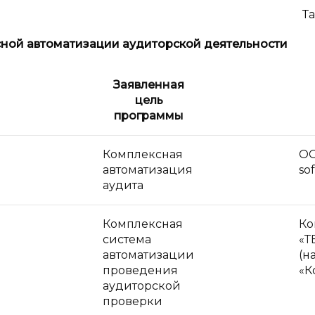
Та
ной автоматизации аудиторской деятельности
Заявленная
цель
программы
Комплексная
ОО
автоматизация
sof
аудита
Комплексная
Ко
система
«Т
автоматизации
(н
проведения
«К
аудиторской
проверки