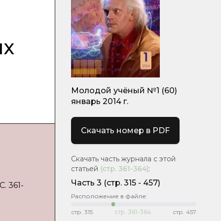
ых
Молодой учёный №1 (60)
январь 2014 г.
Скачать номер в PDF
Скачать часть журнала с этой
статьей
(стр.
361-364
)
:
Часть 3
(cтр. 315 - 457)
. 361-
Расположение в файле:
стр.
315
стр.
361-364
стр.
457