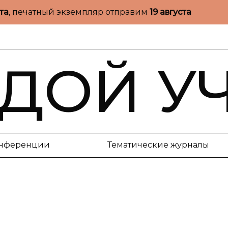
ста
, печатный экземпляр отправим
19 августа
ДОЙ У
нференции
Тематические журналы