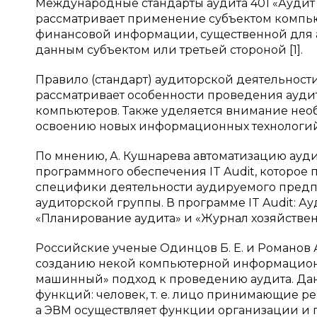
Международные стандарты аудита 401 «Ауди
рассматривает применение субъектом компь
финансовой информации, существенной для ау
данным субъектом или третьей стороной [1].
Правило (стандарт) аудиторской деятельнос
рассматривает особенности проведения ауд
компьютеров. Также уделяется внимание нео
освоению новых информационных технологий 
По мнению, А. Кушнарева автоматизацию ауд
программного обеспечения IT Audit, которое 
специфики деятельности аудируемого предпр
аудиторской группы. В программе IT Audit: А
«Планирование аудита» и «Журнал хозяйственны
Российские ученые Одинцов Б. Е. и Романов 
созданию некой компьютерной информационн
машинный» подход к проведению аудита. Дан
функций: человек, т. е. лицо принимающие р
а ЭВМ осуществляет функции организации и 