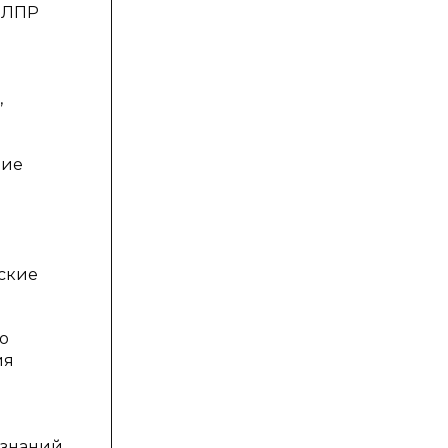
х ЛПР
,
ние
ские
о
ия
 знаний