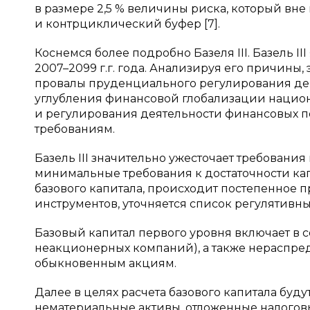
в размере 2,5 % величины риска, который вн
и контрциклический буфер [7].
Коснемся более подробно Базеля III. Базель 
2007–2099 г.г. года. Анализируя его причины
провалы пруденциального регулирования дея
углубления финансовой глобализации нацио
и регулирования деятельности финансовых п
требованиям.
Базель III значительно ужесточает требования 
минимальные требования к достаточности кап
базового капитала, происходит постепенное
инструментов, уточняется список регулятивных
Базовый капитал первого уровня включает в 
неакционерных компаний), а также нераспр
обыкновенным акциям.
Далее в целях расчета базового капитала буд
нематериальные активы, отложенные налогов