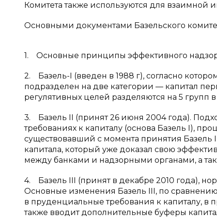
Комитета также используются для взаимной ин
Основными документами Базельского комитет
1. Основные принципы эффективного надзора (1
2. Базель-I (введен в 1988 г), согласно кото
подразделен на две категории — капитал перв
регулятивных целей разделяются на 5 групп в
3. Базель II (принят 26 июня 2004 года). Под
требованиях к капиталу (основа Базель I), п
существовавший с момента принятия Базель I
капитала, который уже доказал свою эффекти
между банками и надзорными органами, а та
4. Базель III (принят в декабре 2010 года), н
Основные изменения Базель III, по сравнению 
в пруденциальные требования к капиталу, в п
также вводит дополнительные буферы капита