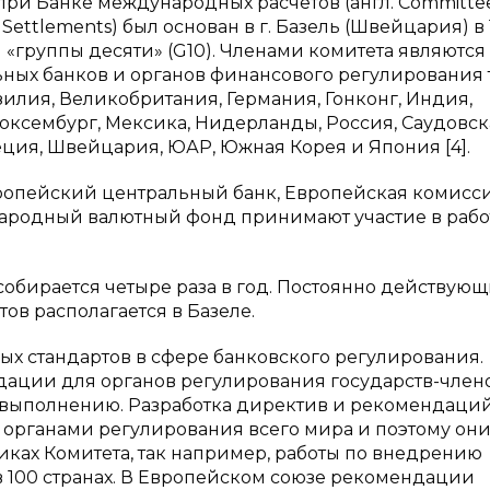
при Банке международных расчётов (англ. Committe
al Settlements) был основан в г. Базель (Швейцария) в
«группы десяти» (G10). Членами комитета являются
ных банков и органов финансового регулирования 
азилия, Великобритания, Германия, Гонконг, Индия,
Люксембург, Мексика, Нидерланды, Россия, Саудовск
еция, Швейцария, ЮАР, Южная Корея и Япония [4].
вропейский центральный банк, Европейская комисси
ародный валютный фонд принимают участие в рабо
собирается четыре раза в год. Постоянно действую
ов располагается в Базеле.
х стандартов в сфере банковского регулирования.
ации для органов регулирования государств-члено
 выполнению. Разработка директив и рекомендаци
и органами регулирования всего мира и поэтому он
никах Комитета, так например, работы по внедрению
в 100 странах. В Европейском союзе рекомендации