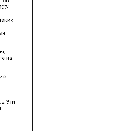
e on
 1974
таких
ая
я,
те на
щий
в. Эти
й
и