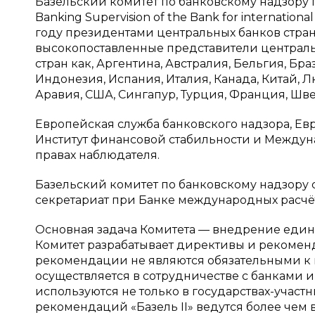
Базельский комитет по банковскому надзору 
Banking Supervision of the Bank for internation
году президентами центральных банков стран 
высокопоставленные представители централь
стран как, Аргентина, Австралия, Бельгия, Бр
Индонезия, Испания, Италия, Канада, Китай, 
Аравия, США, Сингапур, Турция, Франция, Шв
Европейская служба банковского надзора, Е
Институт финансовой стабильности и Междун
правах наблюдателя.
Базельский комитет по банковскому надзору 
секретариат при Банке международных расчёт
Основная задача Комитета — внедрение едины
Комитет разрабатывает директивы и рекоменд
рекомендации не являются обязательными к
осуществляется в сотрудничестве с банками 
используются не только в государствах-участ
рекомендаций «Базель II» ведутся более чем 