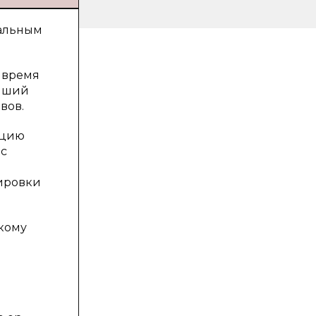
уальным
е время
ейший
вов.
ацию
ис
тировки
кому