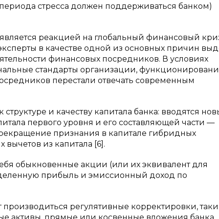
е периода стресса должен поддерживаться банком)
III является реакцией на глобальный финансовый кри
, эксперты в качестве одной из основных причин вы
тельности финансовых посредников. В условиях
нальные стандарты организации, функционирован
осредников перестали отвечать современным
к структуре и качеству капитала банка: вводятся но
итала первого уровня и его составляющей части —
 прекращение признания в капитале гибридных
 вычетов из капитала [6].
себя обыкновенные акции (или их эквивалент для
еделенную прибыль и эмиссионный доход по
ут производиться регулятивные корректировки, таки
ые активы, прямые или косвенные вложения банка