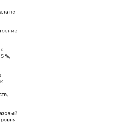
ала по
отрение
ия
5 %,
е
ак
тв,
базовый
уровня