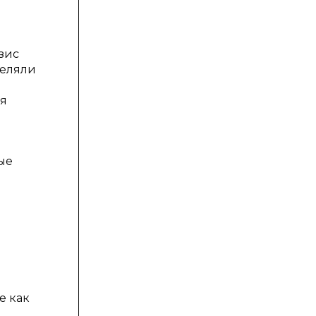
зис
деляли
ия
вые
е как