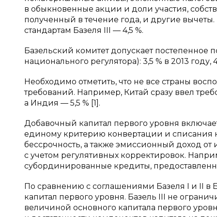
в обыкновенные акции и доли участия, собств
полученный в течение года, и другие вычеты.
стандартам Базеля III — 4,5 %.
Базельский комитет допускает постепенное п
национального регулятора): 3,5 % в 2013 году, 4 
Необходимо отметить, что не все страны вос
требований. Например, Китай сразу ввел требо
а Индия — 5,5 % [1].
Добавочный капитал первого уровня включае
единому критерию конвертации и списания 
бессрочность, а также эмиссионный доход от 
с учетом регулятивных корректировок. Напри
субординированные кредиты, предоставленн
По сравнению с соглашениями Базеля I и II в 
капитал первого уровня. Базель III не огран
величиной основного капитала первого уровн