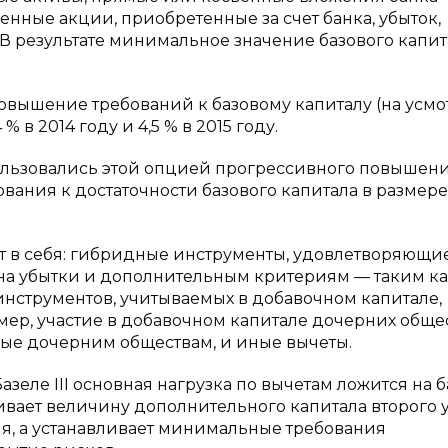
енные акции, приобретенные за счет банка, убыток,
 В результате минимальное значение базового капит
овышение требований к базовому капиталу (на усм
% в 2014 году и 4,5 % в 2015 году.
пользовались этой опцией прогрессивного повышен
вания к достаточности базового капитала в размере 
т в себя: гибридные инструменты, удовлетворяющи
на убытки и дополнительным критериям — таким к
инструментов, учитываемых в добавочном капитале,
мер, участие в добавочном капитале дочерних общес
ые дочерним обществам, и иные вычеты.
Базеле III основная нагрузка по вычетам ложится на 
ичивает величину дополнительного капитала второго 
я, а устанавливает минимальные требования