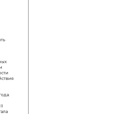
ыть
ных
м
ости
йствия
года.
II
тала