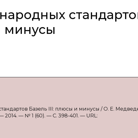
народных стандарто
 и минусы
ндартов Базель III: плюсы и минусы / О. Е. Медвед
2014. — № 1 (60). — С. 398-401. — URL: