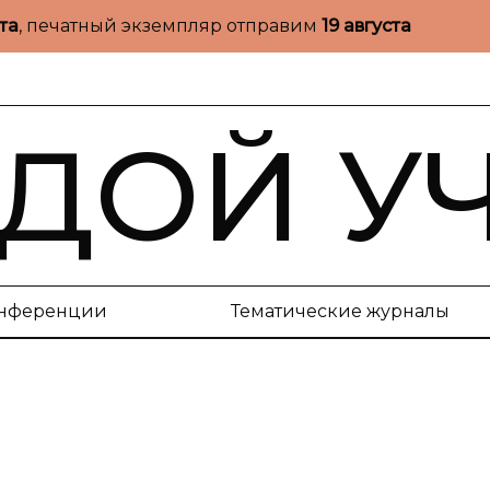
ста
, печатный экземпляр отправим
19 августа
ДОЙ У
нференции
Тематические журналы