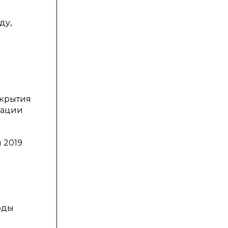
ду,
окрытия
вации
 2019
оды