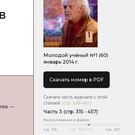
в
Молодой учёный №1 (60)
январь 2014 г.
Скачать номер в PDF
Скачать часть журнала с этой
статьей
(стр.
398-401
)
:
ева. —
Часть 3
(cтр. 315 - 457)
Расположение в файле:
стр.
315
стр.
398-401
стр.
457