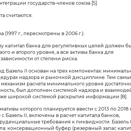
теграции государств-членов союза [5].
а считаются:
997 г., пересмотрены в 2006 г.).
рому капитал банка для регулятивных целей должен б
ого и второго уровня, а все активы банка для
 зависимости от степени риска.
ход Базель II основан на трех компонентах: минималь
роцедурах надзора и рыночной дисциплине. Тем самы
 механизм расчета минимального уровня достаточн
вность, был дополнен системой надзора и взаимоде
кже широкой системой раскрытия информации [8].
ормативы которого планируется ввести с 2013 по 2018 
с Базель II, включены в расчет капитала банков,
руденциальные требования к ликвидности. Базель I
ла: консервационный буфер (резервный запас капи