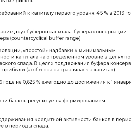
рытие рисков.
бований к капиталу первого уровня: 4,5 % в 2013 го
ание двух буферов капитала: буфера консервации
а (countercyclical buffer range).
рвации, «простой» надбавки к минимальным
ности капитала на определенном уровне в целях п
ческого спада. В целях поддержания буфера консер
прибыли (чтобы она направлялась в капитал).
 года на 0,625 % ежегодно до достижения к 1 января
сти банков регулируется формированием
сдерживания кредитной активности банков в пери
е в периоды спада.