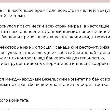
II в настоящее время для всех стран является акт
кой системы.
оснулся практически всех стран мира и в настояще
тадии восстановления. Данный кризис нанес сильн
 банков и привел к нехватке высоколиквидных акти
 некоторые из них прошли санацию и реструктуриз
В результате произошедших событий, мировой криз
силить контроль над банковской деятельностью,
ению пруденциальных нормативов и внести коррек
ся международный Базельский комитет по банковс
 саммите стран «большой двадцатки» одобрил третье
ого комитета.