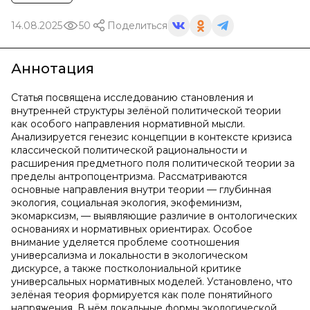
14.08.2025
50
Поделиться
Аннотация
Статья посвящена исследованию становления и
внутренней структуры зелёной политической теории
как особого направления нормативной мысли.
Анализируется генезис концепции в контексте кризиса
классической политической рациональности и
расширения предметного поля политической теории за
пределы антропоцентризма. Рассматриваются
основные направления внутри теории — глубинная
экология, социальная экология, экофеминизм,
экомарксизм, — выявляющие различие в онтологических
основаниях и нормативных ориентирах. Особое
внимание уделяется проблеме соотношения
универсализма и локальности в экологическом
дискурсе, а также постколониальной критике
универсальных нормативных моделей. Установлено, что
зелёная теория формируется как поле понятийного
напряжения. В нём локальные формы экологической