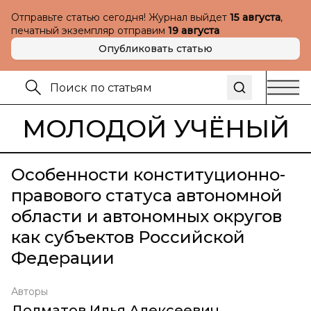
Отправьте статью сегодня! Журнал выйдет
15 августа
,
печатный экземпляр отправим
19 августа
Опубликовать статью
МОЛОДОЙ УЧЁНЫЙ
Особенности конституционно-
правового статуса автономной
области и автономных округов
как субъектов Российской
Федерации
Авторы
Долматов Илья Алексеевич
,