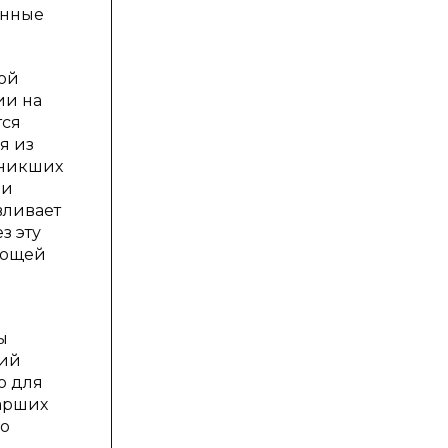
енные
ой
ии на
тся
я из
зникших
ни
вливает
з эту
ающей
ы
ний
о для
тарших
го