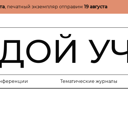
ста
, печатный экземпляр отправим
19 августа
ДОЙ У
нференции
Тематические журналы