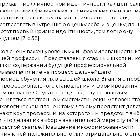
атривал писк личностной идентичности как центра
на фоне резких физических и психических трансфор
стичь нового качества идентичности — то есть,
согласовать внутреннюю оценку себя и оценку, дан
тот первый кризис идентичности, тем легче ему
щем [7, с.38].
ов очень важен уровень их информированности, ка
удущей профессии. Представления старших школьник
ваниях и содержании будущей профессиональной
азывают влияние на процесс дальнейшего
 период обучения их в высшей школе. Знания о про
ий профессионального становления и формирования
возрасте. Он указывает, что доступ к знаниям,
ечиваться постоянно и систематически. Человек ст
хологическом плане к тому, что ему предстоит дела
ают круг профессий, из которого им предстоит выб
 что делает их выбор в значительной мере случайн
вузовской скамье. Повышение информированности
ния к ней положительного или отрицательного от