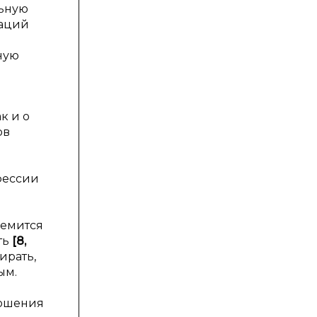
льную
маций
ную
к и о
ов
фессии
ремится
ть
[8,
ирать,
ым.
ношения