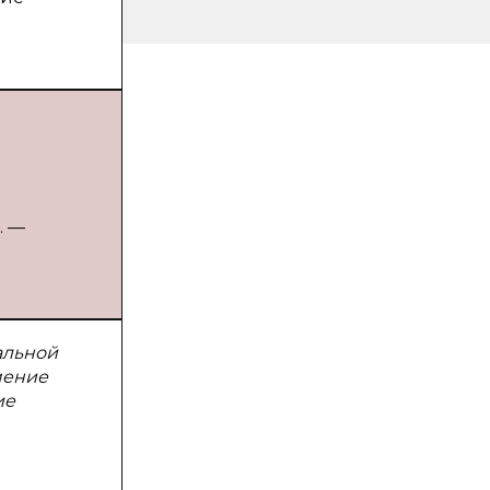
. —
альной
мение
ие