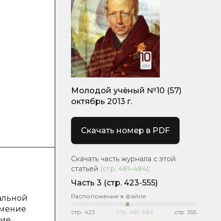
Молодой учёный №10 (57)
октябрь 2013 г.
Скачать номер в PDF
Скачать часть журнала с этой
статьей
(стр.
481-484
)
:
Часть 3
(стр. 423-555)
Расположение в файле:
альной
умение
стр.
423
стр.
481-484
стр.
555
ние