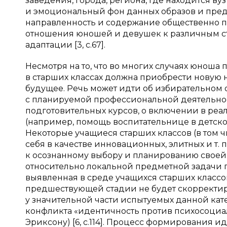
заведения, города, региона, где находится ву
и эмоциональный фон данных образов и предс
направленность и содержание общественно п
отношения юношей и девушек к различным ст
адаптации [3, с.67].
Несмотря на то, что во многих случаях юноша
в старших классах должна приобрести новую 
будущее. Речь может идти об избирательном
с планируемой профессиональной деятельнос
подготовительных курсов, о включении в реа
(например, помощь воспитательнице в детском 
Некоторые учащиеся старших классов (в том
себя в качестве инновационных, элитных и т. 
к осознанному выбору и планированию своей
относительно локальной предметной задачи 
выявленная в среде учащихся старших классо
предшествующей стадии не будет скорректир
у значительной части испытуемых данной ка
конфликта «идентичность против психосоциал
Эриксону) [6, с.114]. Процесс формирования 