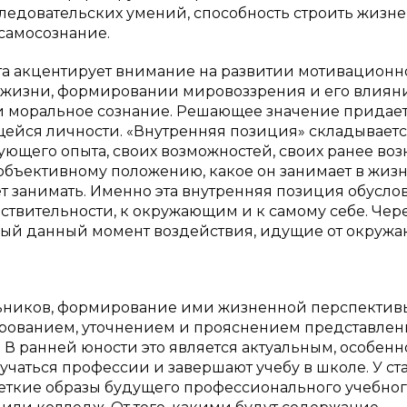
ледовательских умений, способность строить жизн
самосознание.
ста акцентирует внимание на развитии мотивационн
в жизни, формировании мировоззрения и его влиян
 и моральное сознание. Решающее значение придае
йся личности. «Внутренняя позиция» складываетс
вующего опыта, своих возможностей, своих ранее во
 объективному положению, какое он занимает в жиз
т занимать. Именно эта внутренняя позиция обусло
твительности, к окружающим и к самому себе. Чере
ый данный момент воздействия, идущие от окруж
ьников, формирование ими жизненной перспектив
ированием, уточнением и прояснением представле
 В ранней юности это является актуальным, особенн
учаться профессии и завершают учебу в школе. У с
еткие образы будущего профессионального учебно