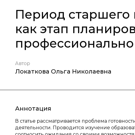
Период старшего 
как этап планиров
профессионально
Автор
Локаткова Ольга Николаевна
Аннотация
В статье рассматривается проблема готовно
деятельности. Проводится изучение образова
соотносить ожидания со своими возможност