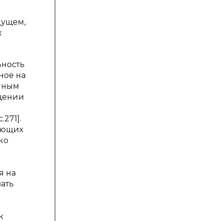
дущем,
х
ьность
ное на
анным
ещении
271].
ующих
ко
я на
ать
к