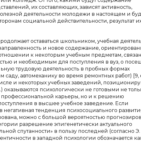
з или колледж. От того, какими будут содержание
тавлений, их составляющих, зависят активность,
олезной деятельности молодежи в настоящем и бу
оронам социальной действительности, результат и
 продолжает оставаться школьником, учебная деятел
направленность и новое содержание, ориентирован
 отношении к некоторым учебным предметам, связ
тью и необходимым для поступления в вуз, о пос
льную трудовую деятельность в пробных формах
саду, автомеханику во время ремонтных работ) [9, с.
 числе и некоторых учебных заведений, позиционир
п.) оказываются психологически не готовыми не толь
 профессиональной карьеры, но и к решению
поступления в высшее учебное заведение. Если
в негативная тенденция психосоциального развити
ована, можно с большой вероятностью прогнозиров
тегории разрешение эпигенетически актуального
ьной спутанности» в пользу последней (согласно Э.
идентичности в западной психологии обозначается ка