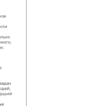
кое
ести
олько
имого,
и,
е
задач
юдей,
тарший
ые