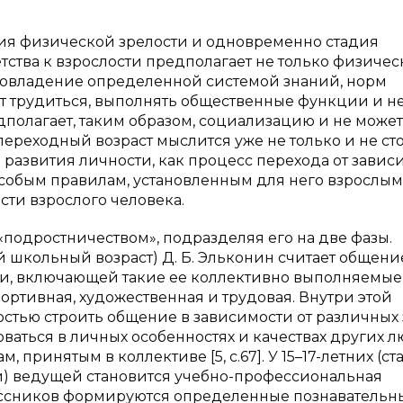
ия физической зрелости и одновременно стадия
тства к взрослости предполагает не только физичес
, овладение определенной системой знаний, норм
т трудиться, выполнять общественные функции и н
дполагает, таким образом, социализацию и не может
переходный возраст мыслится уже не только и не ст
п развития личности, как процесс перехода от завис
 особым правилам, установленным для него взрослым
сти взрослого человека.
т «подростничеством», подразделяя его на две фазы.
й школьный возраст) Д. Б. Эльконин считает общени
ти, включающей такие ее коллективно выполняемые
ортивная, художественная и трудовая. Внутри этой
стью строить общение в зависимости от различных 
ваться в личных особенностях и качествах других л
 принятым в коллективе [5, с.67]. У 15–17-летних (с
) ведущей становится учебно-профессиональная
лассников формируются определенные познавательн