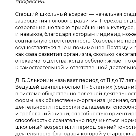
профессии.
Старший школьный возраст — начальная стад
завершения полового развития. Переход от де
созревание, но также приобщение к культуре
и навыков, благодаря которым индивид може
социальную ответственность. Созревание пре
осуществляться вне и помимо нее. Поэтому и 
как фаза развития организма, сколько как эта
опекаемого детства, когда ребенок живет по
к самостоятельной и ответственной деятельно
Д. Б. Эльконин называет период от 11 до 17 ле
Ведущей деятельностью 11 -15-летних (средни
в системе общественно полезной деятельнос
формы, как общественно-организационная, сп
деятельности подростки овладевают способно
и требований жизни, способностью ориентиро
способностью сознательно подчиняться нормам,
школьный возраст или период ранней юности
деятельность, благодаря которой у старшек