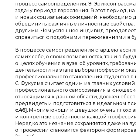
процесс самоопределения. Э. Эриксон рассм
задачу периода взросления. В этот период, 
и новых социальных ожиданий, необходимо до
объединить различные личностные свойства, 
другими. Чем успешнее индивид преодолеет э
справиться с подобными переживаниями в буду
В процессе самоопределения старшеклассник
самих себе, о своих возможностях, так и о б
о целях обучения в вузе, об уровнях, требо
деятельности на этапе выбора профессии ок
профессионального становления студентов в
С. Фукуяма считает одним из главных услов
профессионального самосознания в юношеском 
относящимся к данной области, должен обесп
предвидеть и подготовиться в идеальном пси
с.46].
Многие юноши и девушки очень плохо зн
и конкретные особенности каждой профессии,
Нередко это незнание сохраняется даже на 
о профессии становится фактором формирова