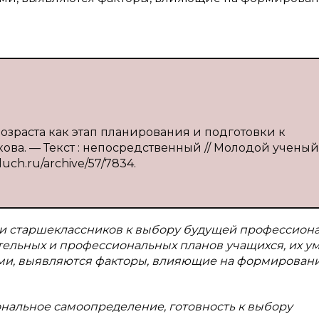
возраста как этап планирования и подготовки к
кова. — Текст : непосредственный // Молодой ученый
luch.ru/archive/57/7834.
ти старшеклассников к выбору будущей профессион
тельных и профессиональных планов учащихся, их у
ми, выявляются факторы, влияющие на формирован
нальное самоопределение, готовность к выбору