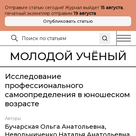
Отправьте статью сегодня! Журнал выйдет
15 августа
,
печатный экземпляр отправим
19 августа
Опубликовать статью
МОЛОДОЙ УЧЁНЫЙ
Исследование
профессионального
самоопределения в юношеском
возрасте
Авторы
Бучарская Ольга Анатольевна
,
Невольниченко Наталья Анатольевна