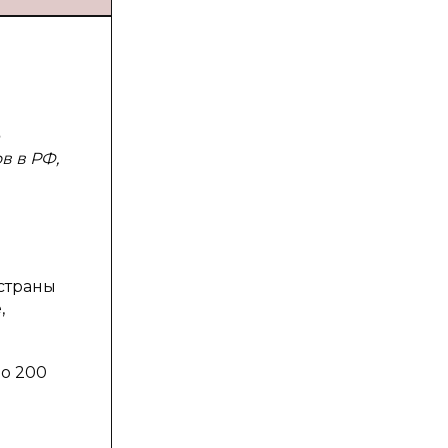
в в РФ,
страны
,
ло 200