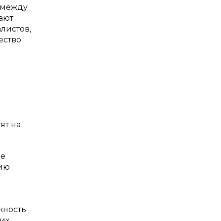
 между
ают
листов,
ество
ят на
де
нию
жность
их