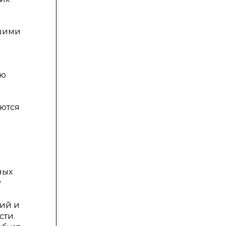
йшими
ию
аются
ных
у
гий и
сти.