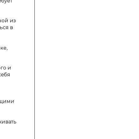
ебует
ной из
ься в
ке,
го и
себя
ющими
живать