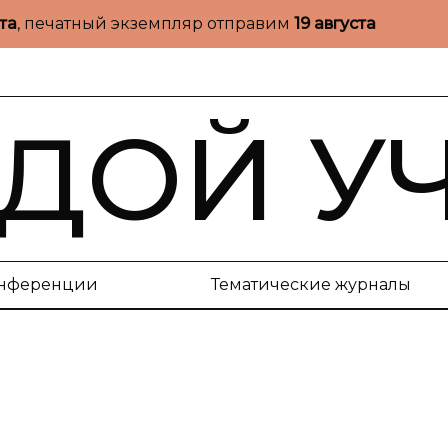
ста
, печатный экземпляр отправим
19 августа
ДОЙ У
нференции
Тематические журналы