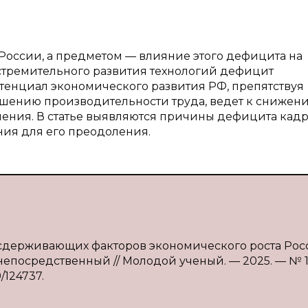
России, а предметом — влияние этого дефицита на
 стремительного развития технологий дефицит
енциал экономического развития РФ, препятствуя
шению производительности труда, ведет к снижен
ления. В статье выявляются причины дефицита кадр
ния для его преодоления.
з сдерживающих факторов экономического роста Рос
: непосредственный // Молодой ученый. — 2025. — № 18
9/124737.