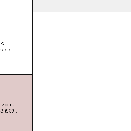
ию
ов в
сии на
 (569).