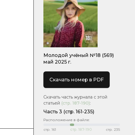
Молодой учёный №18 (569)
май 2025 г.
Скачать номер в PDF
Скачать часть журнала с этой
статьей
(стр.
187-190
)
:
Часть 3
(стр. 161-235)
Расположение в файле:
стр.
161
стр.
187-190
стр.
235