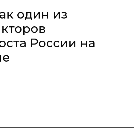
ак один из
кторов
оста России на
пе