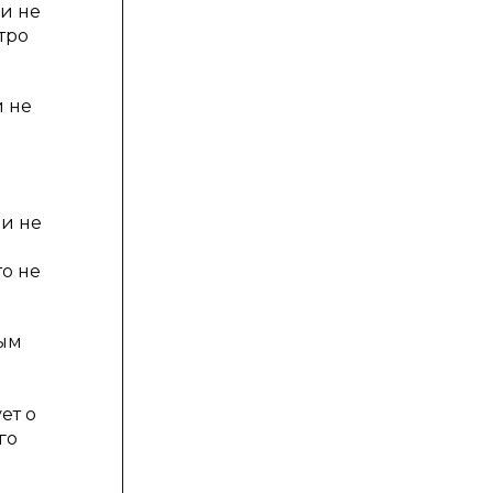
и не
тро
и не
ии не
то не
ным
ет о
го