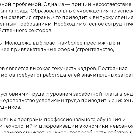
нной проблемой. Одна из — причин несоответствие
рынка труда. Образовательные учреждения не успев
м развития страны, что приводит к выпуску специа
менным требованиям. Необходимо тесное сотруднич
йственного секторов.
ы. Молодежь выбирает наиболее престижные и
нее привлекательные сферы (строительство,
 является высокая текучесть кадров. Постоянная
тов требует от работодателей значительных затрат
условиями труда и уровнем заработной платы в ря
). Недовольство условиями труда приводит к сниже
удников.
тивных программ профессионального обучения и
ии технологий и цифровизации экономики невозмо
навыков снижает конкурентоспособность работающ