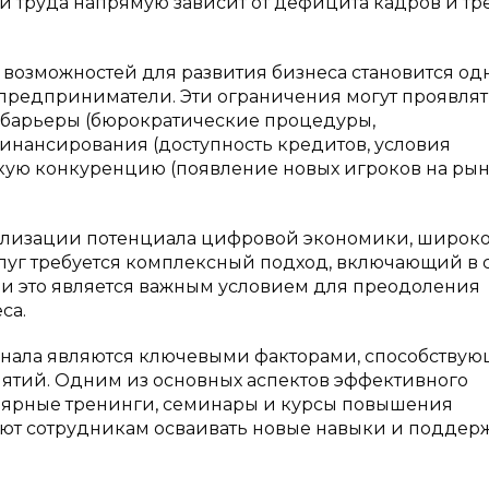
 труда напрямую зависит от дефицита кадров и тр
возможностей для развития бизнеса становится од
предприниматели. Эти ограничения могут проявлят
 барьеры (бюрократические процедуры,
инансирования (доступность кредитов, условия
окую конкуренцию (появление новых игроков на рын
ализации потенциала цифровой экономики, широко
луг требуется комплексный подход, включающий в 
, и это является важным условием для преодоления
са.
нала являются ключевыми факторами, способству
ятий. Одним из основных аспектов эффективного
улярные тренинги, семинары и курсы повышения
ют сотрудникам осваивать новые навыки и поддер