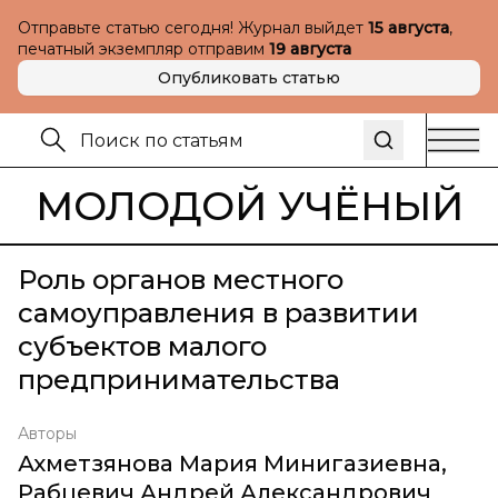
Отправьте статью сегодня! Журнал выйдет
15 августа
,
печатный экземпляр отправим
19 августа
Опубликовать статью
МОЛОДОЙ УЧЁНЫЙ
Роль органов местного
самоуправления в развитии
субъектов малого
предпринимательства
Авторы
Ахметзянова Мария Минигазиевна
,
Рабцевич Андрей Александрович