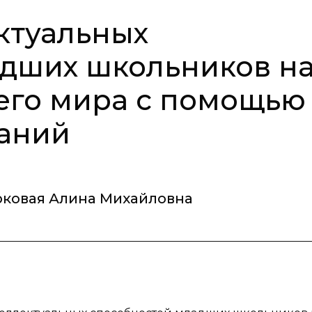
ктуальных
адших школьников н
его мира с помощью
даний
рковая Алина Михайловна