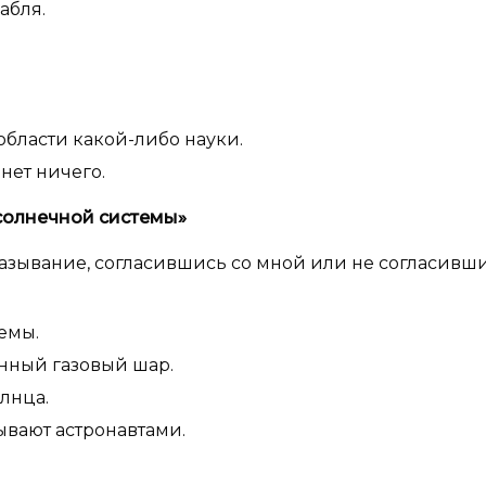
абля.
бласти какой-либо науки.
нет ничего.
солнечной системы»
азывание, согласившись со мной или не согласивши
емы.
нный газовый шар.
лнца.
ывают астронавтами.