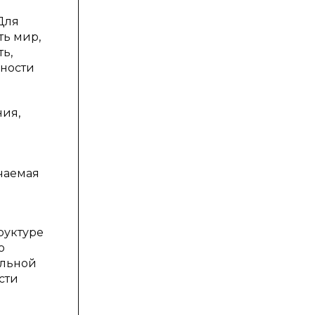
Для
ть мир,
ь,
ьности
ия,
я
учаемая
руктуре
о
ельной
сти