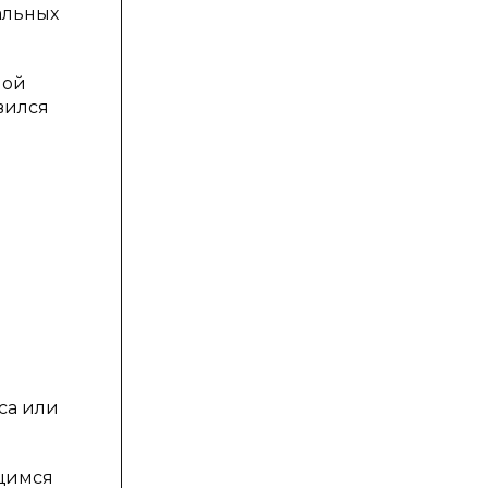
альных
ной
вился
са или
ащимся