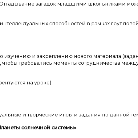
и. Отгадывание загадок младшими школьниками мо
 интеллектуальных способностей в рамках группово
х по изучению и закреплению нового материала (зада
 чтобы требовались моменты сотрудничества межд
ентуются на уроке);
альные и творческие игры и задания по данной те
«Планеты солнечной системы»