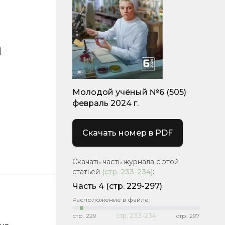
а
Молодой учёный №6 (505)
февраль 2024 г.
Скачать номер в PDF
Скачать часть журнала с этой
статьей
(стр.
233-234
)
:
Часть 4
(стр. 229-297)
Расположение в файле:
стр.
229
стр.
233-234
стр.
297