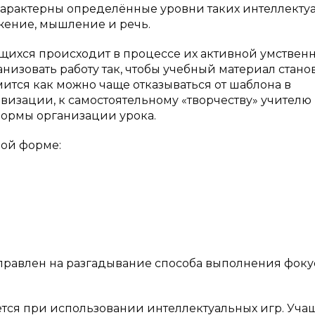
характерны определённые уровни таких интеллекту
ажение, мышление и речь.
щихся происходит в процессе их активной умствен
анизовать работу так, чтобы учебный материал стано
ится как можно чаще отказываться от шаблона в
визации, к самостоятельному «творчеству» учителю
ормы организации урока.
вой форме:
правлен на разгадывание способа выполнения фоку
ется при использовании интеллектуальных игр. Уч