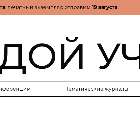
ста
, печатный экземпляр отправим
19 августа
ДОЙ У
нференции
Тематические журналы