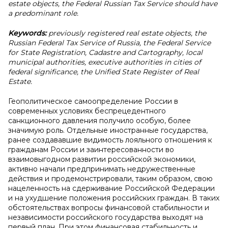
estate objects, the Federal Russian Tax Service should have
a predominant role.
Keywords:
previously registered real estate objects, the
Russian Federal Tax Service of Russia, the Federal Service
for State Registration, Cadastre and Cartography, local
municipal authorities, executive authorities in cities of
federal significance, the Unified State Register of Real
Estate.
Геополитическое самоопределение России в
современных условиях беспрецедентного
санкционного давления получило особую, более
значимую роль. Отдельные иностранные государства,
ранее создававшие видимость лояльного отношения к
гражданам России и заинтересованности во
взаимовыгодном развитии российской экономики,
активно начали предпринимать недружественные
действия и продемонстрировали, таким образом, свою
нацеленность на сдерживание Российской Федерации
и на ухудшение положения российских граждан. В таких
обстоятельствах вопросы финансовой стабильности и
независимости российского государства выходят на
первый план. При этом финансовая стабильность и