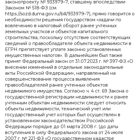
законопроекту № 933979–7, ставшему впоследствии
Законом № 518-ФЗ (см.
https://sozd.duma.gov.ru/bill/933979–7), прямо говорится о
необходимости решения государством «задачи по
вовлечению в налоговый оборот ранее учтенных
земельных участков и объектов капитального
строительства, поскольку отсутствие соответствующих
сведений о правообладателе объекта недвижимости в
ЕГРН препятствует уплате законно установленных
имущественных налогов». В дальнейшем был также
принят Федеральный закон от 31.07.2023 г. № 397-ФЗ «О
внесении изменений в отдельные законодательные
акты Российской Федерации», направленный на
совершенствование процесса выявления
правообладателей ранее учтенных объектов
недвижимого имущества. Согласно ч. 4 ст. 69 Закона о
государственной регистрации недвижимости к ранее
учтенным объектам недвижимости следует относить
объекты недвижимости, технический учет или
государственный учет которых был осуществлен в
установленном законодательством Российской
Федерации порядке до 01 марта 2008 г. (до даты
вступления в силу Федерального закона от 24 июля
2007 г. № 221-ФЗ «О государственном кадастре