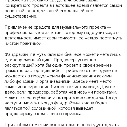
Проблема изыскания средств на реализацию
конкретного проек­та в настоящее время является самой
основной, определяющей его дальнейшее
существование.
Привлечение средств для музыкального проекта —
профессио­нальное занятие, которому надо учиться, эта
деятельность имеет свои тонкости, ее нельзя постигнуть
чистой практикой.
Фандрайзинг в музыкальном бизнесе может иметь лишь
едино­временный цикл. Продюсер, успешно
раскрутивший хотя бы один проект в своей жизни и
грамотно распорядившийся прибылью от него, уже не
нуждается в продолжении финансирования какими-
либо фондами и организациями. Здесь имеет место
самофинанси­рование бизнеса в чистом виде. Другое
дело, если продюсер, рабо­тая над новыми проектами,
может понести убытки и потерять все средства. Тогда
наступит момент, когда фандрайзинг снова будет
являться той соломинкой, которая выведет
продюсерскую компа­нию из кризиса.
При любом стечении обстоятельств не следует делать