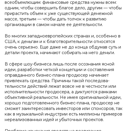
всеобъемлющим: финан­совые средства нужны всем:
одним, чтобы совершить благое дело, дру­гим — чтобы
прирастить объем к уже существующей денежной
массе, третьим — чтобы дать толчок к развитию
организации в самом начале ее деятельности.
Во многих западноевропейских странах и, особенно в
США, к деньгам и к благотворительности относятся
очень серьезно. Еще да­же не до конца обдумав суть и
детали проекта, начинают собирать на него деньги.
В сфере шоу-бизнеса лишь после осознания ясной
идеи, разра­ботки четкой концепции и составления
оправданного бизнес-плана продюсер начинает
привлекать средства. Причины такой последова­
тельности действий лежат вовсе не в честности или
исполнительно­сти продюсера, а диктуются рамками
объективной реальности. Не имея оригинальной идеи,
хорошо подготовленного бизнес-плана, продюсер не
сможет заинтересовать инвесторов или спонсоров, так
как в музыкальной индустрии есть миллионы примеров
нереализо­ванных идей и убыточных проектов.