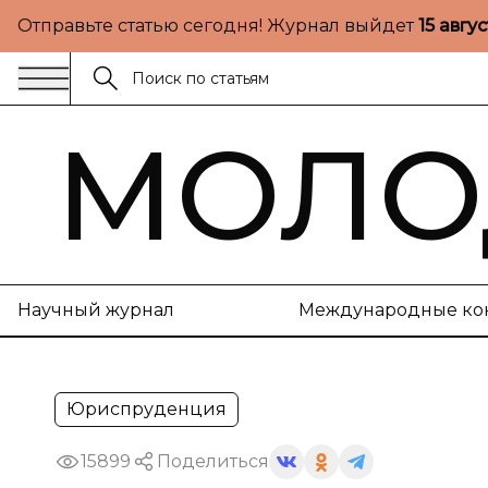
Отправьте статью сегодня! Журнал выйдет
15 авгу
МОЛО
Научный журнал
Международные ко
Юриспруденция
15899
Поделиться