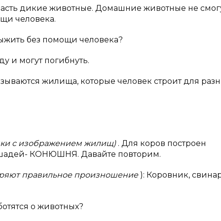
апасть дикие животные. Домашние животные не смог
ощи человека.
выжить без помощи человека?
ду и могут погибнуть.
 называются жилища, которые человек строит для раз
нки с изображением жилищ)
. Для коров построен
шадей- КОНЮШНЯ. Давайте повторим.
торяют правильное произношение
): Коровник, свина
ботятся о животных?