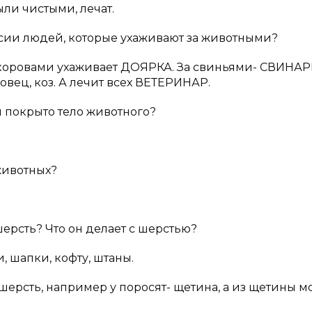
были чистыми, лечат.
сии людей, которые ухаживают за животными?
За коровами ухаживает ДОЯРКА. За свиньями- СВИНАР
овец, коз. А лечит всех ВЕТЕРИНАР.
ем покрыто тело животного?
животных?
ерсть? Что он делает с шерстью?
, шапки, кофту, штаны.
 шерсть, например у поросят- щетина, а из щетины 