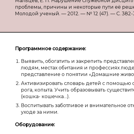
Мальцев, Е. П. Нарушение служебной дисципл
проблемы, причины и некоторые пути её решени
Молодой ученый. — 2012. — № 12 (47). — С. 382-3
Программное содержание:
Выявить, обогатить и закрепить представл
людям, местах обитания и профессиях люде
представление о понятии «Домашние живо
Активизировать словарь детей с помощью сло
рога, копыта. Учить образовывать существ
(кошка- кошечка…).
Воспитывать заботливое и внимательное о
уходе за ними.
Оборудование: