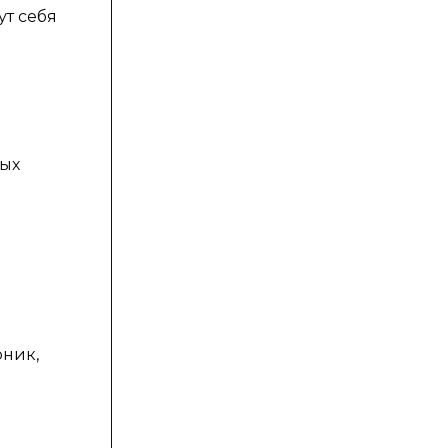
ут себя
ных
рник,