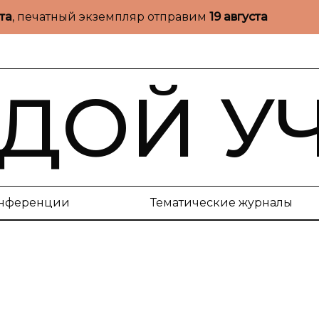
ста
, печатный экземпляр отправим
19 августа
ДОЙ У
нференции
Тематические журналы