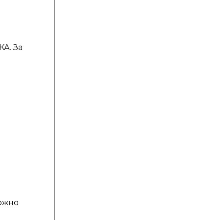
КА. За
можно