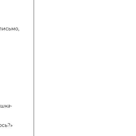
письмо,
ушка-
ось?»