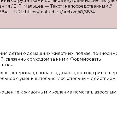
ины сотрудниками органов внутренних дел: актуал
я / Е. П. Мальцев. — Текст : непосредственный //
84. — URL: https://moluch.ru/archive/47/5874.
ения детей о домашних животных, пользе, приносим
й, связанных с уходом за ними. Формировать
тные».
в: ветеринар, свинарка, доярка, конюх, грива, шер
ительное с уменьшительно- ласкательным действием
тношение к животным и желание помогать взрослым