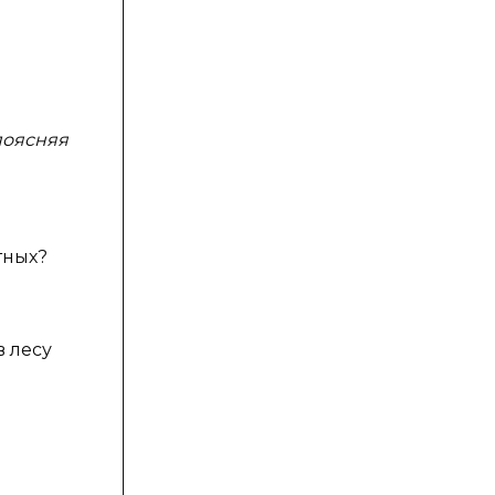
поясняя
тных?
в лесу