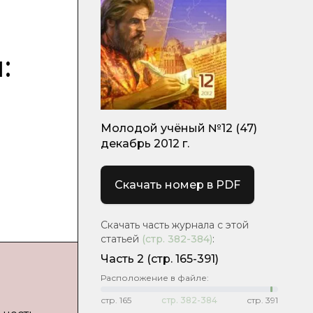
:
Молодой учёный №12 (47)
декабрь 2012 г.
Скачать номер в PDF
Скачать часть журнала с этой
статьей
(стр.
382-384
)
:
Часть 2
(стр. 165-391)
Расположение в файле:
стр.
165
стр.
382-384
стр.
391