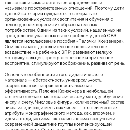
так же как и самостоятельное определение, и
называние пространственных отношений. Поэтому дети
данной категории нуждаются в специально
организованных условиях воспитания и обучения с
целью удовлетворения их образовательных
потребностей. Одним из таких условий, нацеленных на
преодоление указанных выше проблем у детей ОВЗ,
является использование пособия «Палочки Кюизенера».
Они оказывают дополнительное положительное
воздействие на ребенка с ЗПР: развивают мелкую
моторику пальцев, пространственное и зрительное
восприятие, стимулируют воображение, развивают речь.
Основные особенности этого дидактического
материала — абстрактность, универсальность,
коррекционная направленность, высокая
эффективность. Палочки Кюизенера в наибольшей
степени отвечают монографическому методу обучения
числу и счету. Числовые фигуры, количественный состав
числа из единиц и меньших чисел — это неизменные
атрибуты монографического метода, как, впрочем, и
идея автодидактизма, оказались весьма созвучными
современной дидактике группы компенсирующей
направленности. Счетные палочки Кюизенера