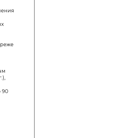
ления
ых
 реже
ым
),
 90