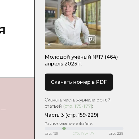
я
Молодой учёный №17 (464)
апрель 2023 г.
Скачать номер в PDF
Скачать часть журнала с этой
статьей
(стр.
175-177
)
:
 —
Часть 3
(стр. 159-229)
Расположение в файле:
стр.
159
стр.
175-177
стр.
229