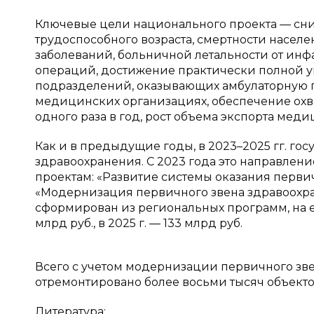
Ключевые цели национального проекта — сни
трудоспособного возраста, смертности насел
заболеваний, больничной летальности от инфа
операций, достижение практически полной 
подразделений, оказывающих амбулаторную 
медицинских организациях, обеспечение ох
одного раза в год, рост объема экспорта медиц
Как и в предыдущие годы, в 2023–2025 гг. го
здравоохранения. C 2023 года это направлен
проектам: «Развитие системы оказания первич
«Модернизация первичного звена здравоохр
сформирован из региональных программ, на ее
млрд руб., в 2025 г. — 133 млрд руб.
Всего с учетом модернизации первичного звен
отремонтировано более восьми тысяч объект
Литература: