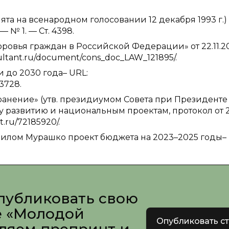
а на всенародном голосовании 12 декабря 1993 г.) 
 — № 1. — Ст. 4398.
ровья граждан в Российской Федерации» от 22.11.2
nsultant.ru/document/cons_doc_LAW_121895/.
 до 2030 года– URL:
3728.
ранение» (утв. президиумом Совета при Президенте
 развитию и национальным проектам, протокол от 
t.ru/72185920/.
аилом Мурашко проект бюджета на 2023–2025 годы– 
публиковать свою
е «Молодой
Опубликовать с