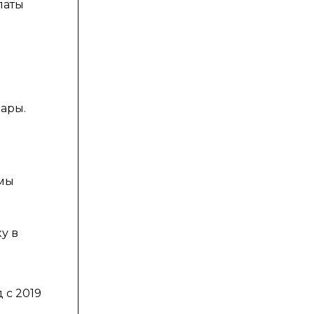
латы
ары.
емы
у в
 с 2019