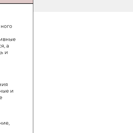
нного
тивные
я, а
ь и
ния
ные и
е
ние,