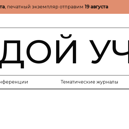
ста
, печатный экземпляр отправим
19 августа
ДОЙ У
нференции
Тематические журналы