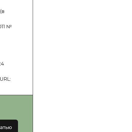
(в
011 №
24
URL:
татью