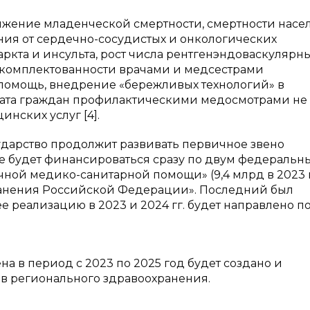
жение младенческой смертности, смертности насе
ения от сердечно-сосудистых и онкологических
ркта и инсульта, рост числа рентгенэндоваскулярн
укомплектованности врачами и медсестрами
помощь, внедрение «бережливых технологий» в
вата граждан профилактическими медосмотрами не
инских услуг [4].
сударство продолжит развивать первичное звено
ие будет финансироваться сразу по двум федеральн
ной медико-санитарной помощи» (9,4 млрд в 2023 г.
анения Российской Федерации». Последний был
 реализацию в 2023 и 2024 гг. будет направлено по
а в период с 2023 по 2025 год будет создано и
ов регионального здравоохранения.