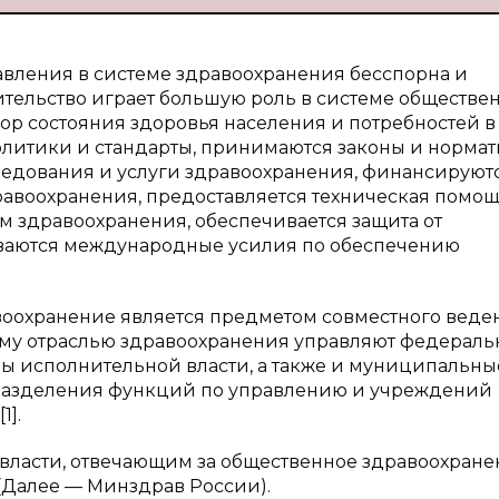
авления в системе здравоохранения бесспорна и
тельство играет большую роль в системе обществе
зор состояния здоровья населения и потребностей в
олитики и стандарты, принимаются законы и норма
дования и услуги здравоохранения, финансируютс
равоохранения, предоставляется техническая помощ
 здравоохранения, обеспечивается защита от
ваются международные усилия по обеспечению
равоохранение является предметом совместного веде
ому отраслью здравоохранения управляют федераль
ы исполнительной власти, а также и муниципальны
 разделения функций по управлению и учреждений
1].
власти, отвечающим за общественное здравоохране
(Далее — Минздрав России).