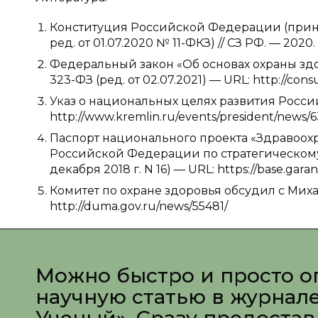
Конституция Российской Федерации (принят
ред. от 01.07.2020 № 11-ФКЗ) // СЗ РФ. — 2020.
Федеральный закон «Об основах охраны здо
323-ФЗ (ред. от 02.07.2021) — URL: http://co
Указ о национальных целях развития России
http://www.kremlin.ru/events/president/news/6
Паспорт национального проекта «Здравоох
Российской Федерации по стратегическому
декабря 2018 г. N 16) — URL: https://base.garan
Комитет по охране здоровья обсудил с Мих
http://duma.gov.ru/news/55481/
Можно быстро и просто о
научную статью в журнал