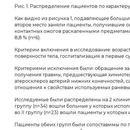
Рис. 1. Распределение пациентов по характе
Как видно из рисунка 1, подавляющее большин
второе место заняли пациенты, получившие ожо
контактных ожогов раскаленными предметами —
8,8 % (n=6).
Критерии включения в исследование: возраст 
поверхности тела, госпитализация в первые с
Критериями исключения были: обращение за 
получения травмы, предшествующая химиоте
атеросклероз артерий нижних конечностей, с
отношения к свойствам используемых раневы
Исследуемые были распределены на 2 клиниче
группу (n=34) вошли больные у которых испол
во II группу (n=23) вошли пациенты у которы
Пациенты обеих групп были сопоставимы по по