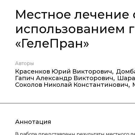
Местное лечение 
использованием г
«ГелеПран»
Авторы
Красенков Юрий Викторович
,
Домб
Гапич Александр Викторович
,
Шара
Соколов Николай Константинович
,
Аннотация
В работе представлены результаты местного 