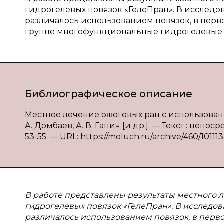
гидрогелевых повязок «ГелеПран». В исследо
различалось использованием повязок, в перв
группе многофункциональные гидрогелевые 
Библиографическое описание
Местное лечение ожоговых ран с использовани
А. Домбаев, А. В. Гапич [и др.]. — Текст : непо
53-55. — URL: https://moluch.ru/archive/460/101113
В работе представлены результаты местного 
гидрогелевых повязок «ГелеПран». В исследо
различалось использованием повязок, в перв