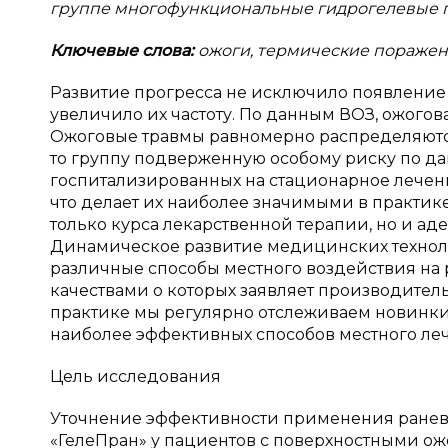
группе многофункциональные гидрогелевые п
Ключевые слова:
ожоги, термические поражени
Развитие прогресса не исключило появление 
увеличило их частоту. По данным ВОЗ, ожогова
Ожоговые травмы равномерно распределяются
то группу подверженную особому риску по дан
госпитализированных на стационарное лечение, 
что делает их наиболее значимыми в практике
только курса лекарственной терапии, но и адек
Динамическое развитие медицинских техноло
различные способы местного воздействия на 
качествами о которых заявляет производител
практике мы регулярно отслеживаем новинки 
наиболее эффективных способов местного лечен
Цель исследования
Уточнение эффективности применения ранев
«ГелеПран» у пациентов с поверхностными ож