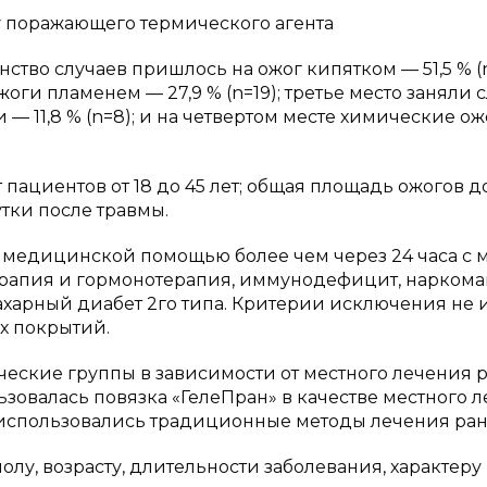
ру поражающего термического агента
ство случаев пришлось на ожог кипятком — 51,5 % (n
ги пламенем — 27,9 % (n=19); третье место заняли 
 11,8 % (n=8); и на четвертом месте химические о
пациентов от 18 до 45 лет; общая площадь ожогов до
утки после травмы.
медицинской помощью более чем через 24 часа с 
рапия и гормонотерапия, иммунодефицит, наркома
ахарный диабет 2го типа. Критерии исключения не
х покрытий.
ские группы в зависимости от местного лечения ра
ьзовалась повязка «ГелеПран» в качестве местного л
х использовались традиционные методы лечения ран
лу, возрасту, длительности заболевания, характеру