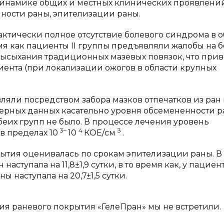
динамике общих и местных клинических проявлений
ности раны, эпителизации раны.
ктически полное отсутствие болевого синдрома в о
емя как пациенты II группы предъявляли жалобы на б
высыхания традиционных мазевых повязок, что при
ента (при локализации ожогов в области крупных
ли посредством забора мазков отпечатков из ран 
ерных данных касательно уровня обсемененности р
еих групп не было. В процессе лечения уровень
3–
4
3
в пределах 10
10
КОЕ/см
.
тия оценивалась по срокам эпителизации раны. В 
тупала на 11,8±1,9 сутки, в то время как, у пациент
 наступала на 20,7±1,5 сутки.
я раневого покрытия «ГелеПран» мы не встретили.