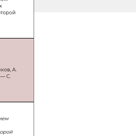
х
второй
ков, А.
 — С.
ием
торой