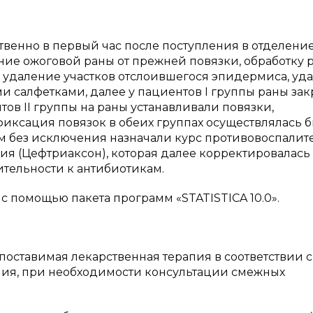
венно в первый час после поступления в отделение
ние ожоговой раны от прежней повязки, обработку 
, удаление участков отслоившегося эпидермиса, уд
и салфетками, далее у пациентов I группы раны за
ов II группы на раны устанавливали повязки,
иксация повязок в обеих группах осуществлялась 
ым без исключения назначали курс противовоспалит
пия (Цефтриаксон), которая далее корректировалась
ительности к антибиотикам.
с помощью пакета программ «STATISTICA 10.0».
поставимая лекарственная терапия в соответствии с
ия, при необходимости консультации смежных