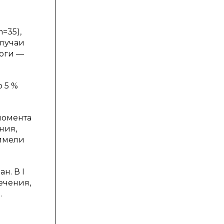
=35),
случаи
жоги —
 5 %
момента
ния,
 имели
н. В I
ечения,
.