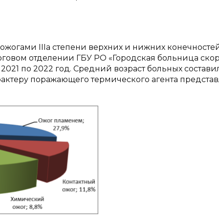
ожогами IIIa cтепени верхних и нижних конечносте
оговом отделении ГБУ РО «Городская больница ско
2021 по 2022 год. Средний возраст больных состави
характеру поражающего термического агента предста