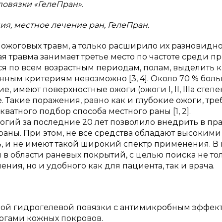
овязки «ГелеПран».
я, местное лечение ран, ГелеПран.
ожоговых травм, а только расширило их разновидно
я травма занимает третье место по частоте среди пр
 по всем возрастным периодам, полам, выделить к
ным критериям невозможно [3, 4]. Около 70 % боль
имеют поверхностные ожоги (ожоги I, II, IIIa степе
. Такие поражения, равно как и глубокие ожоги, тре
ватного подбор способа местного раны [1, 2].
гий за последние 20 лет позволило внедрить в пр
раны. При этом, не все средства обладают высокими
ь, и не имеют такой широкий спектр применения. В
в области раневых покрытий, с целью поиска не то
ия, но и удобного как для пациента, так и врача.
ой гидрогелевой повязки с антимикробным эффек
огами кожных покровов.