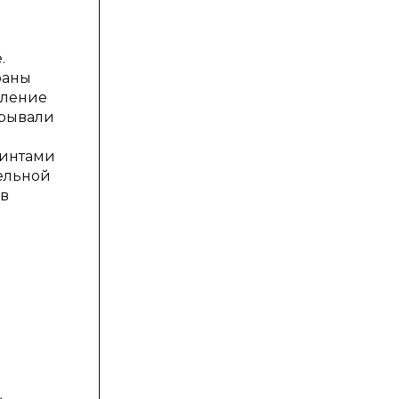
.
раны
аление
крывали
бинтами
ельной
 в