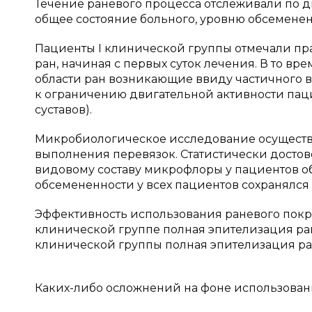
Течение раневого процесса отслеживали по 
общее состояние больного, уровню обсеменен
Пациенты I клинической группы отмечали пра
ран, начиная с первых суток лечения. В то вр
области ран возникающие ввиду частичного 
к ограничению двигательной активности паци
суставов).
Микробиологическое исследование осуществля
выполнения перевязок. Статистически достов
видовому составу микрофлоры у пациентов об
обсемененности у всех пациентов сохранялся 
Эффективность использования раневого покры
клинической группе полная эпителизация ран нас
клинической группы полная эпителизация раны
Каких-либо осложнений на фоне использовани