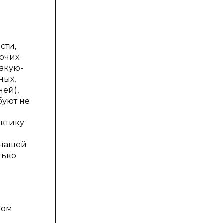
сти,
очих.
акую-
ных,
ней),
буют не
актику
 нашей
лько
том