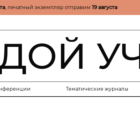
ста
, печатный экземпляр отправим
19 августа
ДОЙ У
нференции
Тематические журналы