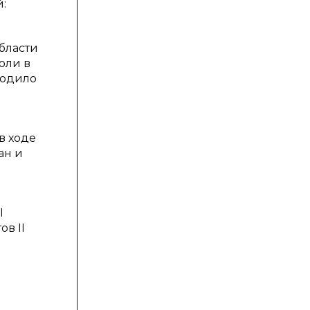
:
бласти
оли в
водило
в ходе
ан и
I
ов II