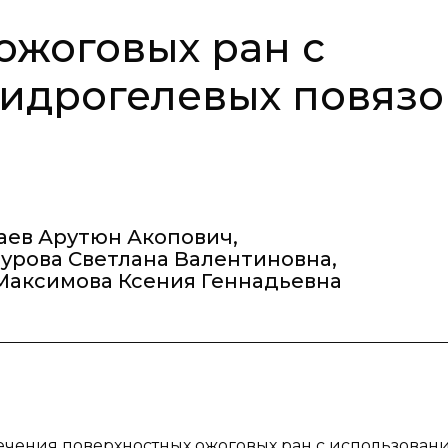
ожоговых ран с
идрогелевых повязо
аев Арутюн Акопович
,
урова Светлана Валентиновна
,
Максимова Ксения Геннадьевна
лечения поверхностных ожоговых ран с использован