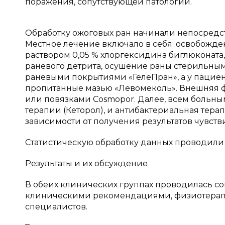
поражения, сопутствующей патологии.
Обработку ожоговых ран начинали непосредст
Местное лечение включало в себя: освобожде
раствором 0,05 % хлоргексидина биглюконата
раневого детрита, осушение раны стерильным
раневыми покрытиями «ГелеПран», а у пациент
пропитанные мазью «Левомеколь». Внешняя ф
или повязками Cosmopor. Далее, всем больн
терапии (Кеторол), и антибактериальная тера
зависимости от получения результатов чувств
Статистическую обработку данных проводили 
Результаты и их обсуждение
В обеих клинических группах проводилась со
клиническими рекомендациями, физиотерап
специалистов.