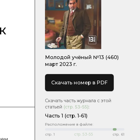
к
Молодой учёный №13 (460)
март 2023 г.
Скачать номер в PDF
Скачать часть журнала с этой
статьей
(стр.
53-55
)
:
Часть 1
(стр. 1-61)
Расположение в файле:
стр.
1
стр.
53-55
стр.
61
ием